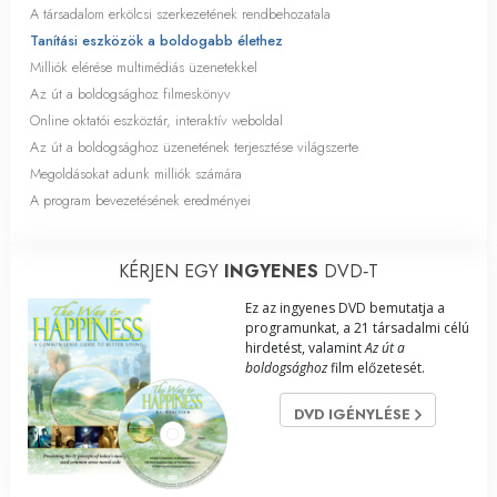
A társadalom erkölcsi szerkezetének rendbehozatala
Tanítási eszközök a boldogabb élethez
Milliók elérése multimédiás üzenetekkel
Az út a boldogsághoz filmeskönyv
Online oktatói eszköztár, interaktív weboldal
Az út a boldogsághoz üzenetének terjesztése világszerte
Megoldásokat adunk milliók számára
A program bevezetésének eredményei
KÉRJEN EGY
INGYENES
DVD‑T
Ez az ingyenes DVD bemutatja a
programunkat, a 21 társadalmi célú
hirdetést, valamint
Az út a
boldogsághoz
film előzetesét.
DVD IGÉNYLÉSE