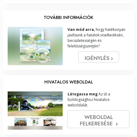
TOVÁBBI INFORMÁCIÓK
Van mód arra,
hogy hatékonyan
javítsunk a fiatalok viselkedésén,
becsületességén és
felelősségszintjén?
IGÉNYLÉS
HIVATALOS WEBOLDAL
Látogassa meg
Az út a
boldogsághoz hivatalos
weboldalát.
WEBOLDAL
FELKERESÉSE