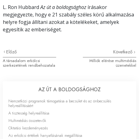
L. Ron Hubbard
Az út a boldogsághoz
írásakor
megjegyezte, hogy e 21 szabály széles körű alkalmazása
helyre fogja állítani azokat a kötelékeket, amelyek
egyesítik az emberiséget.
Előző
Következő
A társadalom erkölcsi
Milliók elérése multimédiás
szerkezetének rendbehozatala
üzenetekkel
AZ ÚT A BOLDOGSÁGHOZ
Nemzetközi programok támogatása a becsület és az önbecsülés
helyreállításáért
A tisztesség helyreállítása
Multimédiás összetevők
Oktatási kezdeményezés
Az erkölcsi értékek hanyatlásának megállítása