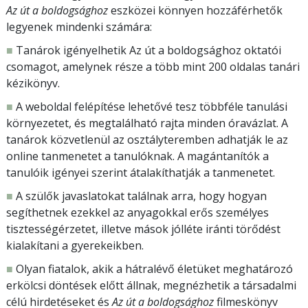
Az út a boldogsághoz
eszközei könnyen hozzáférhetők
legyenek mindenki számára:
■
Tanárok igényelhetik Az út a boldogsághoz oktatói
csomagot, amelynek része a több mint 200 oldalas tanári
kézikönyv.
■
A weboldal felépítése lehetővé tesz többféle tanulási
környezetet, és megtalálható rajta minden óravázlat. A
tanárok közvetlenül az osztályteremben adhatják le az
online tanmenetet a tanulóknak. A magántanítók a
tanulóik igényei szerint átalakíthatják a tanmenetet.
■
A szülők javaslatokat találnak arra, hogy hogyan
segíthetnek ezekkel az anyagokkal erős személyes
tisztességérzetet, illetve mások jólléte iránti törődést
kialakítani a gyerekeikben.
■
Olyan fiatalok, akik a hátralévő életüket meghatározó
erkölcsi döntések előtt állnak, megnézhetik a társadalmi
célú hirdetéseket és
Az út a boldogsághoz
filmeskönyv