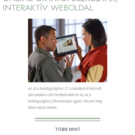
INTERAKTÍV WEBOLDAL
Az út a boldogsághoz 21 szabályáról készült
társadalmi célú hirdetéseket és Az út a
boldogsághoz filmeskönyv egyes részeit meg
lehet nézni online.
TÖBB MINT