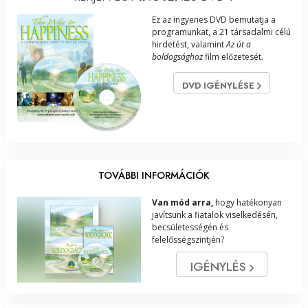
Ez az ingyenes DVD bemutatja a
programunkat, a 21 társadalmi célú
hirdetést, valamint
Az út a
boldogsághoz
film előzetesét.
DVD IGÉNYLÉSE
TOVÁBBI INFORMÁCIÓK
Van mód arra,
hogy hatékonyan
javítsunk a fiatalok viselkedésén,
becsületességén és
felelősségszintjén?
IGÉNYLÉS