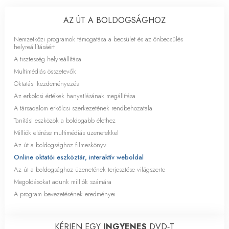
AZ ÚT A BOLDOGSÁGHOZ
Nemzetközi programok támogatása a becsület és az önbecsülés
helyreállításáért
A tisztesség helyreállítása
Multimédiás összetevők
Oktatási kezdeményezés
Az erkölcsi értékek hanyatlásának megállítása
A társadalom erkölcsi szerkezetének rendbehozatala
Tanítási eszközök a boldogabb élethez
Milliók elérése multimédiás üzenetekkel
Az út a boldogsághoz filmeskönyv
Online oktatói eszköztár, interaktív weboldal
Az út a boldogsághoz üzenetének terjesztése világszerte
Megoldásokat adunk milliók számára
A program bevezetésének eredményei
KÉRJEN EGY
INGYENES
DVD‑T