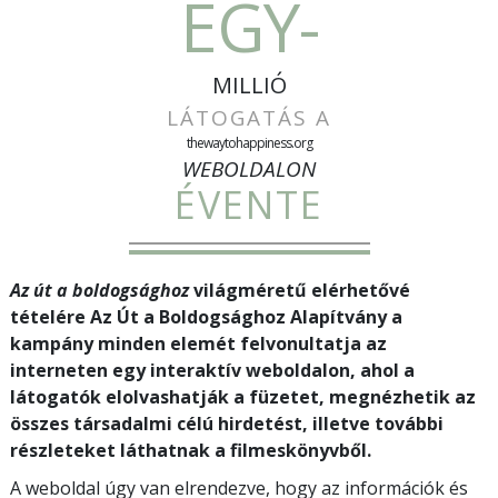
EGY-
MILLIÓ
LÁTOGATÁS A
thewaytohappiness.org
WEBOLDALON
ÉVENTE
Az út a boldogsághoz
világméretű elérhetővé
tételére Az Út a Boldogsághoz Alapítvány a
kampány minden elemét felvonultatja az
interneten egy interaktív weboldalon, ahol a
látogatók elolvashatják a füzetet, megnézhetik az
összes társadalmi célú hirdetést, illetve további
részleteket láthatnak a filmeskönyvből.
A weboldal úgy van elrendezve, hogy az információk és