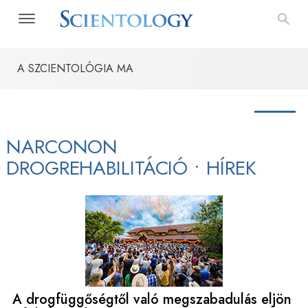
A SZCIENTOLÓGIA MA
Narconon 
Az út a boldogsághoz
Alkalmazott Oktatástan
NARCONON
DROGREHABILITÁCIÓ
•
HÍREK
A drogfüggőségtől való megszabadulás eljön