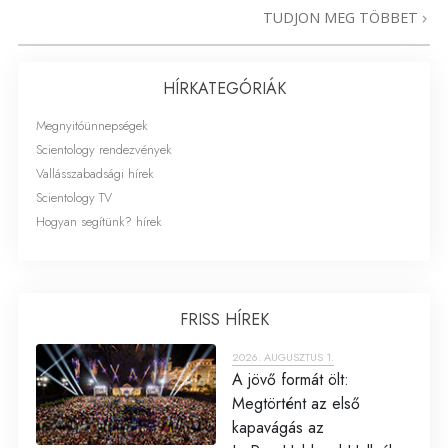
TUDJON MEG TÖBBET
HÍRKATEGÓRIÁK
Megnyitóünnepségek
Scientology rendezvények
Vallásszabadsági hírek
Scientology TV
Hogyan segítünk? hírek
FRISS HÍREK
2026. AUGUSZTUS 1.
A jövő formát ölt:
Megtörtént az első
kapavágás az