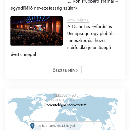
L. Ron Hubbard Hallnál –
egyedülálló nevezetesség születik
2026. MÁJUS 9.
A Dianetics Évfordulós
Ünnepsége egy globális
terjeszkedést hozó,
mérföldkő jelentőségű
évet ünnepel
ÖSSZES HÍR
KERESSE MEG
AZ ÖNHÖZ LEGKÖZELEBBI
Szcientológia-szervezetet!