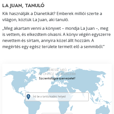
LA JUAN, TANULÓ
Kik használják a Dianetikát? Emberek milliói szerte a
világon, köztük La Juan, aki tanuló.
„Meg akartam venni a könyvet – mondja La Juan –, meg
is vettem, és elkezdtem olvasni. A könyv végén egyszerre
nevettem és sírtam, annyira közel állt hozzám. A
megértés egy egész területe termett elő a semmiből.”
KERESSE MEG
AZ ÖNHÖZ LEGKÖZELEBBI
Szcientológia-szervezetet!