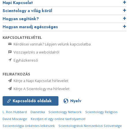
Napi Kapcsolat
Scientology a világ körül
Hogyan segítünk?
Hogyan maradj egészséges
KAPCSOLATFELVÉTEL
Kérdései vannak? Lépjen velünk kapcsolatba
Visszajelzés a weboldalról
Egyházkereső
FELIRATKOZÁS
Kérje a Napi Kapcsolat hírlevelet
Kérje A Scientology ma hírlevelet
Kapcsolódó oldalak
Nyelv
L. Ron Hubbard
Dianetika
Scientology Network
Scientology Religion
David Miscavige
Kezdjen el egy online tanfolyamot!
Szcientológia önkéntes lelkészek
Scientologistok Nemzetközi Szövetsége