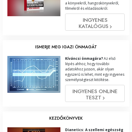
a könyvekről, hangoskönyvekről,
filmekről és előadásokról.
INGYENES
KATALÓGUS
ISMERJE MEG IGAZI ÖNMAGÁT
Kíváncsi önmagára?
Az első
lépés ahhoz, hogy további
adatokhoz jusson, akár olyan
egyszerű is lehet, mint egy ingyenes
személyiségteszt kitöltése.
INGYENES ONLINE
TESZT
KEZDŐKÖNYVEK
Dianetics: A szellemi egészség