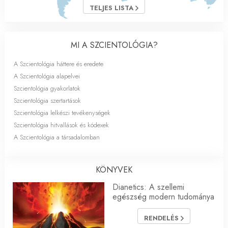
TELJES LISTA
MI A SZCIENTOLÓGIA?
A Szcientológia háttere és eredete
A Szcientológia alapelvei
Szcientológia gyakorlatok
Szcientológia szertartások
Szcientológia lelkészi tevékenységek
Szcientológia hitvallások és kódexek
A Szcientológia a társadalomban
KÖNYVEK
Dianetics: A szellemi
egészség modern tudománya
RENDELÉS