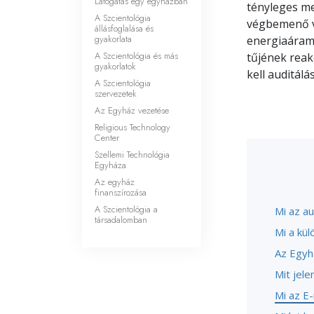
Látogatás egy egyházban
tényleges me
A Szcientológia
végbemenő vá
állásfoglalása és
gyakorlata
energiaáraml
A Szcientológia és más
tűjének reakc
gyakorlatok
kell auditálás
A Szcientológia
szervezetek
Az Egyház vezetése
Religious Technology
Center
Szellemi Technológia
Egyháza
Az egyház
finanszírozása
A Szcientológia a
Mi az au
társadalomban
Mi a kül
Az Egyh
Mit jele
Mi az E