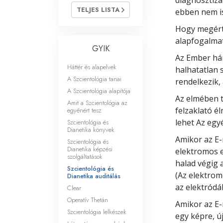
diagnosztizá
Mi a nagyság?
TELJES LISTA
ebben nem i
Hogy megért
alapfogalmat
GYIK
Az Ember hár
Háttér és alapelvek
halhatatlan 
A Szcientológia tanai
rendelkezik
A Szcientológia alapítója
Az elmében t
Amit a Szcientológia az
felzaklató é
egyénért tesz
lehet Az egy
Szcientológia és
Dianetika könyvek
Amikor az E-
Szcientológia és
Dianetika képzési
elektromos e
szolgáltatások
halad végig 
Szcientológia és
(Az elektrom
Dianetika auditálás
az elektródák
Clear
Operatív Thetán
Amikor az E-
Szcientológia lelkészek
egy képre, ú