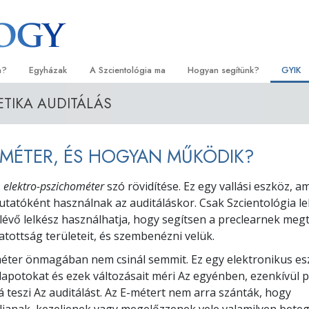
a?
Egyházak
A Szcientológia ma
Hogyan segítünk?
GYIK
ETIKA AUDITÁLÁS
orlatok
Egyházkereső
Megnyitóünnepségek
Az út a boldogsághoz
Kezdők
Háttér
tvallásai és kódexei
Ideális Scientology Egyházak
Scientology rendezvények
Applied Scholastics
Hangos
Látoga
E-MÉTER, ÉS HOGYAN MŰKÖDIK?
zcientológusok
Haladó szervezetek
David Miscavige – A Scientology
Criminon
Bevezet
A Szci
l?
egyházi vezetője
z
elektro-pszichométer
szó rövidítése. Ez egy vallási eszköz, a
Flag Szárazföldi Bázis
Narconon
Bevezet
szcientológust!
utatóként használnak az auditáláskor. Csak Szcientológia le
Freewinds
Az igazság a drogokról
Kezdő s
 lévő lelkész használhatja, hogy segítsen a preclearnek megt
yházban
latottság területeit, és szembenézni velük.
Eljuttatjuk a világak a Scientology-t
Együtt az Emberi Jogokért
lapelvei
éter önmagában nem csinál semmit. Ez egy elektronikus es
Állampolgári Bizottság az Emb
llapotokat és ezek változásait méri Az egyénben, ezenkívül
tikába
Jogokért
 teszi Az auditálást. Az E-métert nem arra szánták, hogy
et –
Szcientológia önkéntes lelkés