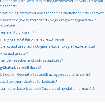
ll hat hetet várni az auditálás megkezdésével, ha valaki tartósan
t szedett?
lhatja-e az antibiotikumok szedése az auditáláson való részvéte
e bármiféle gyógyszert szedni vagy drogokat fogyasztani a
ológiában?
regtelenítő program?
 hány óra auditáláson lehet részt venni?
t-e az auditálás technológiája a Szcientológia kezdetei óta?
k az auditálástól?
 minden esetben működik az auditálás?
yíthatunk az auditálással?
izálódhat (kiléphet a testéből) az egyén auditálás során?
z auditoroknak viselkedési kódexük?
izalmasan kezelik az auditálás alatt elmondott információt?