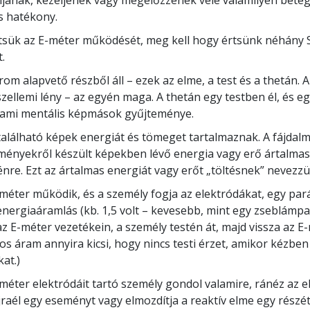
ljanak, kezeljenek vagy megelőzzenek vele valamilyen beteg
s hatékony.
sük az E-méter működését, meg kell hogy értsünk néhány S
.
om alapvető részből áll – ezek az elme, a test és a thetán. 
szellemi lény – az egyén maga. A thetán egy testben él, és e
, ami mentális képmások gyűjteménye.
alálható képek energiát és tömeget tartalmaznak. A fájdal
lményekről készült képekben lévő energia vagy erő ártalmas
énre. Ezt az ártalmas energiát vagy erőt „töltésnek” nevezzü
méter működik, és a személy fogja az elektródákat, egy par
nergiaáramlás (kb. 1,5 volt – kevesebb, mint egy zseblámp
az E-méter vezetékein, a személy testén át, majd vissza az E
os áram annyira kicsi, hogy nincs testi érzet, amikor kézben 
at.)
méter elektródáit tartó személy gondol valamire, ránéz az 
jraél egy eseményt vagy elmozdítja a reaktív elme egy részé