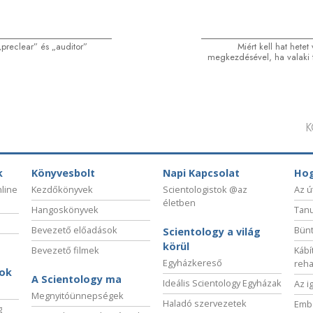
„preclear” és „auditor”
Miért kell hat hetet
megkezdésével, ha valaki 
K
k
Könyvesbolt
Napi Kapcsolat
Hog
nline
Kezdőkönyvek
Scientologistok @az
Az ú
életben
Hangoskönyvek
Tanu
Bevezető előadások
Bünt
Scientology a világ
körül
Bevezető filmek
Kábí
Egyházkereső
reha
sok
A Scientology ma
Ideális Scientology Egyházak
Az i
Megnyitóünnepségek
Haladó szervezetek
Embe
g