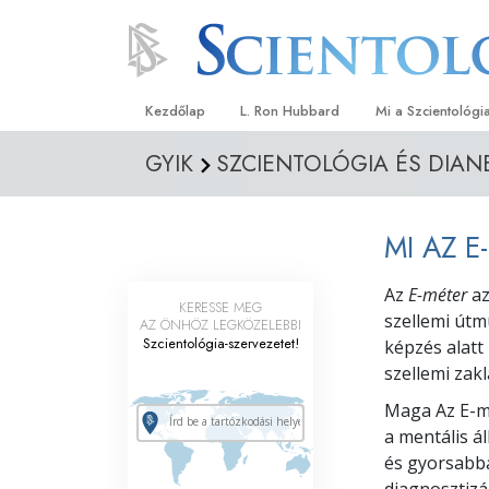
Kezdőlap
L. Ron Hubbard
Mi a Szcientológi
GYIK
SZCIENTOLÓGIA ÉS DIAN
Hittételek és gyak
A Szcientológia hi
MI AZ 
Mit mondanak a s
a Szcientológiáró
Az
E-méter
a
KERESSE MEG
Ismerjen meg egy 
szellemi útm
AZ ÖNHÖZ LEGKÖZELEBBI
Szcientológia-szervezetet!
képzés alatt
Látogatás egy eg
szellemi zak
A Szcientológia a
Maga Az E-m
a mentális á
Bevezetés a Diane
és gyorsabbá
Szeretet és gyűlöl