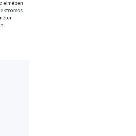
Az elmében
elektromos
-méter
lni