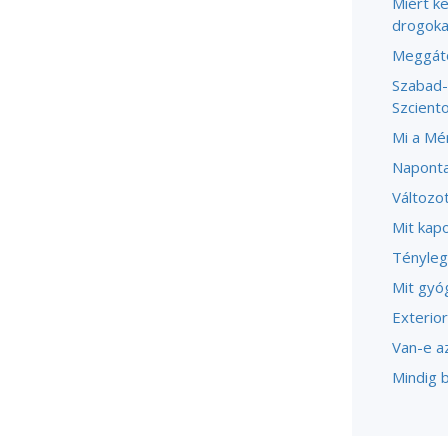
Miért ke
drogoka
Meggáto
Szabad-
Szcient
Mi a Mé
Naponta
Változot
Mit kapo
Tényleg
Mit gyóg
Exterior
Van-e a
Mindig b