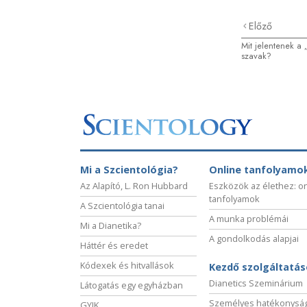
Előző
Mit jelentenek a 
szavak?
Mi a Szcientológia?
Online tanfolyamo
Az Alapító, L. Ron Hubbard
Eszközök az élethez: o
tanfolyamok
A Szcientológia tanai
A munka problémái
Mi a Dianetika?
A gondolkodás alapjai
Háttér és eredet
Kódexek és hitvallások
Kezdő szolgáltatá
Dianetics Szeminárium
Látogatás egy egyházban
Személyes hatékonysá
GYIK