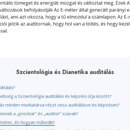
ntális tömeget és energiát mozgat és változtat meg. Ezek 
ltozások befolyásolják Az E-méter által generált parányi 
ást, ami azt okozza, hogy a tű elmozdul a számlapon. Az E
iói jelzik az auditornak, hogy hol van a töltés, és hogy keze
sal.
Szcientológia és Dianetika auditálás
ditálás?
önbség a Szcientológia auditálási és képzési útja között?
áz minden munkatársa részt vesz auditáláson és képzésen?
ntenek a „preclear” és „auditor” szavak?
-méter, és hogyan működik?