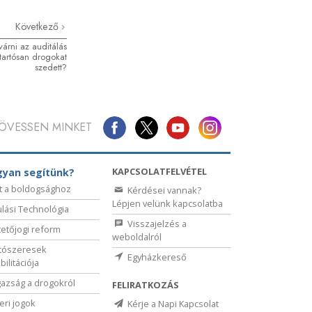
Következő
 várni az auditálás
tartósan drogokat
szedett?
ÖVESSEN MINKET
KAPCSOLATFELVÉTEL
yan segítünk?
t a boldogsághoz
Kérdései vannak?
Lépjen velünk kapcsolatba
lási Technológia
Visszajelzés a
etőjogi reform
weboldalról
tószeresek
Egyházkereső
bilitációja
gazság a drogokról
FELIRATKOZÁS
ri jogok
Kérje a Napi Kapcsolat