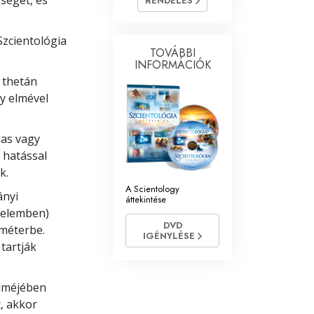
séget, és
RENDELÉS
Megoldások a drogokra
zcientológia
TOVÁBBI
Gyerekek
INFORMÁCIÓK
A thetán
Eszközök a munkahelyen
gy elmével
Az etika és az állapotok
mas vagy
Az elnyomás oka
 hatással
Kivizsgálások
k.
A Scientology
A szervezés alapjai
ányi
áttekintése
aelemben)
A public relations alapjai
DVD
-méterbe.
IGÉNYLÉSE
tartják
Célok és célkitűzések
A tanulás technológiája
elméjében
t, akkor
Kommunikáció