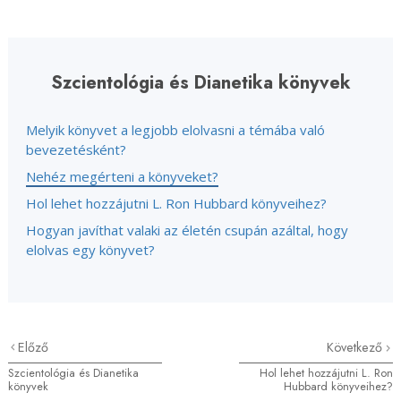
Szcientológia és Dianetika könyvek
Melyik könyvet a legjobb elolvasni a témába való
bevezetésként?
Nehéz megérteni a könyveket?
Hol lehet hozzájutni L. Ron Hubbard könyveihez?
Hogyan javíthat valaki az életén csupán azáltal, hogy
elolvas egy könyvet?
Előző
Következő
Szcientológia és Dianetika
Hol lehet hozzájutni L. Ron
könyvek
Hubbard könyveihez?