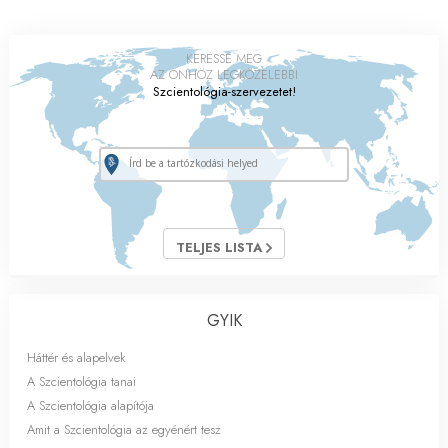
KERESSE MEG
AZ ÖNHÖZ LEGKÖZELEBBI
Szcientológia-szervezetet!
TELJES LISTA
GYIK
Háttér és alapelvek
A Szcientológia tanai
A Szcientológia alapítója
Amit a Szcientológia az egyénért tesz