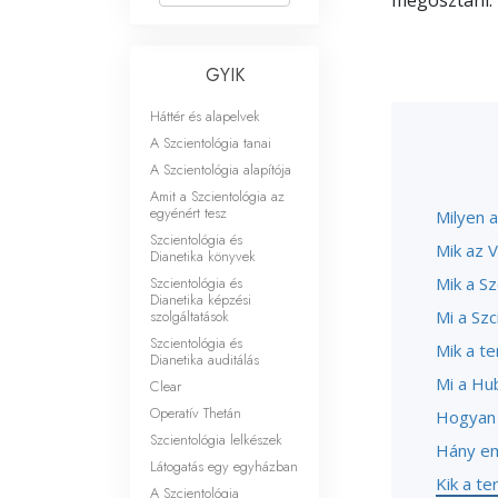
megosztani.
Mi a nagyság?
GYIK
Háttér és alapelvek
A Szcientológia tanai
A Szcientológia alapítója
Amit a Szcientológia az
egyénért tesz
Milyen a
Szcientológia és
Mik az 
Dianetika könyvek
Szcientológia és
Mik a Sz
Dianetika képzési
szolgáltatások
Mi a Sz
Szcientológia és
Mik a te
Dianetika auditálás
Mi a Hu
Clear
Operatív Thetán
Hogyan 
Szcientológia lelkészek
Hány em
Látogatás egy egyházban
Kik a te
A Szcientológia