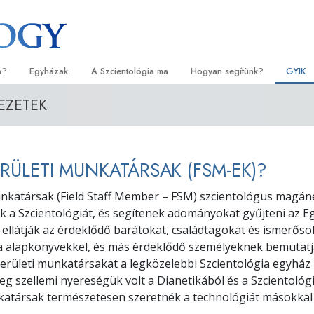
a?
Egyházak
A Szcientológia ma
Hogyan segítünk?
GYIK
EZETEK
orlatok
Egyházkereső
Megnyitóünnepségek
Az út a boldogsághoz
Kezdők
Háttér
tvallásai és kódexei
Ideális Scientology Egyházak
Scientology rendezvények
Applied Scholastics
Hangos
Látoga
zcientológusok
Haladó szervezetek
David Miscavige – A Scientology
Criminon
Bevezet
A Szci
ERÜLETI MUNKATÁRSAK (FSM-EK)?
l?
egyházi vezetője
Flag Szárazföldi Bázis
Narconon
Bevezet
unkatársak (Field Staff Member – FSM) szcientológus magá
szcientológust!
tik a Szcientológiát, és segítenek adományokat gyűjteni az E
Freewinds
Az igazság a drogokról
Kezdő s
yházban
y ellátják az érdeklődő barátokat, családtagokat és ismerősö
a alapkönyvekkel, és más érdeklődő személyeknek bemutatj
Eljuttatjuk a világak a Scientology-t
Együtt az Emberi Jogokért
lapelvei
területi munkatársakat a legközelebbi Szcientológia egyház n
Állampolgári Bizottság az Emb
eg szellemi nyereségük volt a Dianetikából és a Szcientológi
tikába
Jogokért
katársak természetesen szeretnék a technológiát másokkal 
et –
Szcientológia önkéntes lelkés