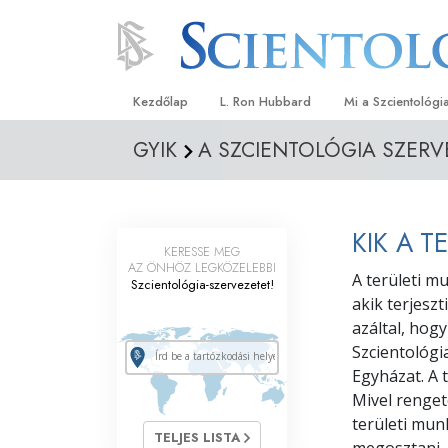
Kezdőlap
L. Ron Hubbard
Mi a Szcientológi
GYIK
A SZCIENTOLÓGIA SZERV
Hittételek és gyak
A Szcientológia hi
Mit mondanak a s
KIK A T
a Szcientológiáró
KERESSE MEG
AZ ÖNHÖZ LEGKÖZELEBBI
A területi m
Szcientológia-szervezetet!
Ismerjen meg egy 
akik terjesz
Látogatás egy eg
azáltal, hog
Szcientológi
A Szcientológia a
Egyházat. A 
Mivel renget
Bevezetés a Diane
területi mun
TELJES LISTA
Szeretet és gyűlöl