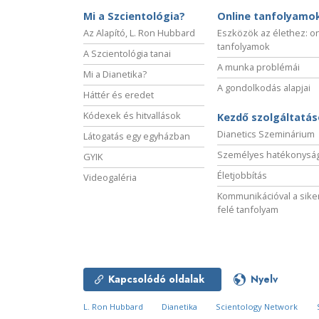
Mi a Szcientológia?
Online tanfolyamo
Az Alapító, L. Ron Hubbard
Eszközök az élethez: o
tanfolyamok
A Szcientológia tanai
A munka problémái
Mi a Dianetika?
A gondolkodás alapjai
Háttér és eredet
Kódexek és hitvallások
Kezdő szolgáltatá
Dianetics Szeminárium
Látogatás egy egyházban
Személyes hatékonysá
GYIK
Életjobbítás
Videogaléria
Kommunikációval a sike
felé tanfolyam
Kapcsolódó oldalak
Nyelv
L. Ron Hubbard
Dianetika
Scientology Network