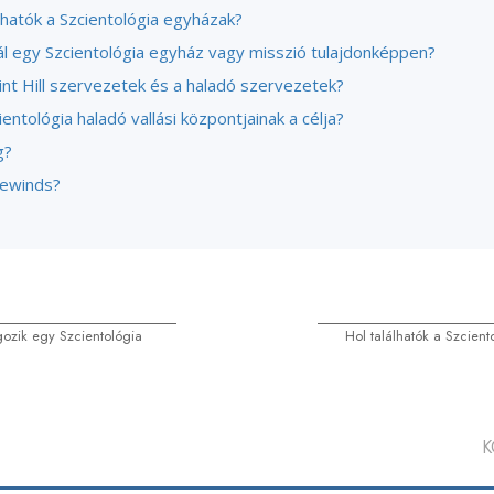
lhatók a Szcientológia egyházak?
nál egy Szcientológia egyház vagy misszió tulajdonképpen?
int Hill szervezetek és a haladó szervezetek?
ientológia haladó vallási központjainak a célja?
g?
eewinds?
ozik egy Szcientológia
Hol találhatók a Szcien
K