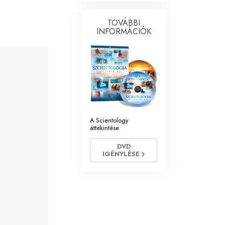
Megoldások a drogokra
TOVÁBBI
INFORMÁCIÓK
Gyerekek
Eszközök a munkahelyen
Az etika és az állapotok
Az elnyomás oka
Kivizsgálások
A Scientology
áttekintése
A szervezés alapjai
DVD
IGÉNYLÉSE
A public relations alapjai
Célok és célkitűzések
A tanulás technológiája
Kommunikáció