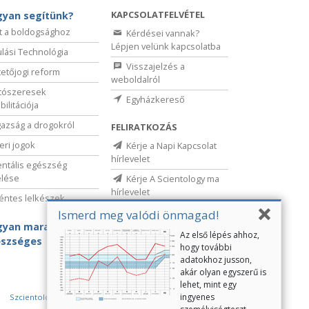
KAPCSOLATFELVÉTEL
yan segítünk?
t a boldogsághoz
Kérdései vannak?
Lépjen velünk kapcsolatba
lási Technológia
Visszajelzés a
etőjogi reform
weboldalról
tószeresek
Egyházkereső
bilitációja
gazság a drogokról
FELIRATKOZÁS
ri jogok
Kérje a Napi Kapcsolat
hírlevelet
ntális egészség
elése
Kérje A Scientology ma
hírlevelet
ntes lelkészek
Ismerd meg valódi önmagad!
yan maradj
Az első lépés ahhoz,
szséges
hogy további
adatokhoz jusson,
akár olyan egyszerű is
lehet, mint egy
ingyenes
Szcientológia önkéntes lelkészek