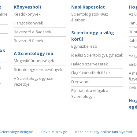
k
Könyvesbolt
Napi Kapcsolat
Hog
nline
Kezdőkönyvek
Scientologistok @az
Az ú
életben
Hangoskönyvek
Tanu
Bevezető előadások
Bünt
Scientology a világ
körül
Bevezető filmek
Kábí
Egyházkereső
reha
sok
A Scientology ma
Ideális Scientology Egyházak
Az i
Megnyitóünnepségek
Haladó szervezetek
Embe
g
Scientology rendezvények
Flag Szárazföldi Bázis
A me
A Scientology egyházi
figy
Freewinds
r
vezetője
Önké
Eljuttatjuk a világak a
Scientology-t
Hog
egé
Scientology Religion
David Miscavige
Kezdjen el egy online tanfolyamot!