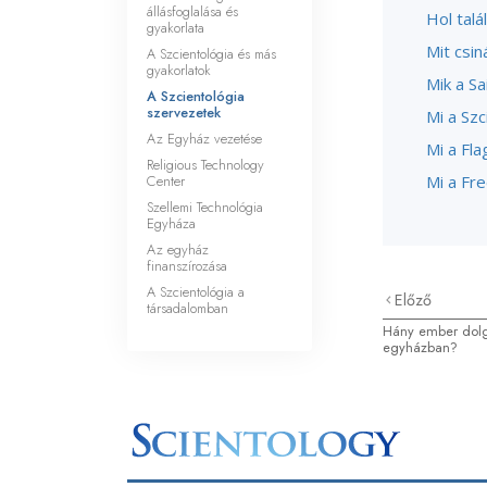
állásfoglalása és
Hol talá
gyakorlata
Mit csi
A Szcientológia és más
gyakorlatok
Mik a Sa
A Szcientológia
szervezetek
Mi a Szc
Az Egyház vezetése
Mi a Fla
Religious Technology
Center
Mi a Fr
Szellemi Technológia
Egyháza
Az egyház
finanszírozása
A Szcientológia a
Előző
társadalomban
Hány ember dolg
egyházban?