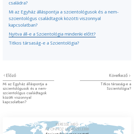
családra?
Mi az Egyház álláspontja a szcientológusok és a nem-
szcientológus családtagok közötti viszonnyal
kapcsolatban?
Nyitva áll-e a Szcientológia mindenki előtt?
Titkos társaság-e a Szcientológia?
Előző
Következő
Mi az Egyház álláspontja a
Titkos társaság-e a
szcientológusok és a nem-
Szcientológia?
szcientológus családtagok
közötti viszonnyal
kapcsolatban?
KERESSE MEG
AZ ÖNHÖZ LEGKÖZELEBBI