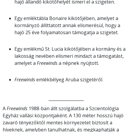
hajó állandó kikötőhelyét ismeri el a szigeten.
Egy emléktábla Bonaire kikötőjében, amelyet a
kormányzó állíttatott annak elismerésül, hogy a
hajó 25 éve folyamatosan támogatja a szigetet.
Egy emlékmű St. Lucia kikötőjében a kormány és a
lakosság nevében elismeri mindazt a támogatást,
amelyet a
Freewinds
a népnek nyújtott.
Freewinds
emlékbélyeg Aruba szigetéről.
_________________
A
Freewinds
1988-ban állt szolgálatba a Szcientológia
Egyház vallási központjaként. A 130 méter hosszú hajó
zavaró tényezőktől mentes környezetet biztosít a
híveknek, amelyben tanulhatnak, és megkaphatják a