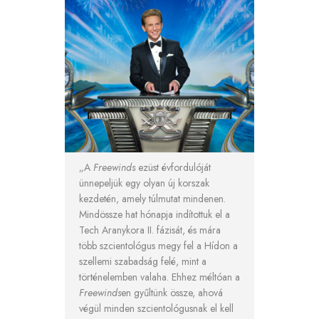
„A
Freewinds
ezüst évfordulóját
ünnepeljük egy olyan új korszak
kezdetén, amely túlmutat mindenen.
Mindössze hat hónapja indítottuk el a
Tech Aranykora II. fázisát, és mára
több szcientológus megy fel a Hídon a
szellemi szabadság felé, mint a
történelemben valaha. Ehhez méltóan a
Freewinds
en gyűltünk össze, ahová
végül minden szcientológusnak el kell