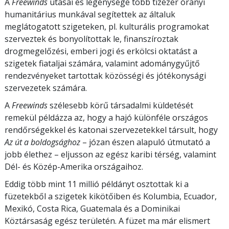
A
Freewinds
utasai és legénysége több tízezer órányi
humanitárius munkával segítettek az általuk
meglátogatott szigeteken, pl. kulturális programokat
szerveztek és bonyolítottak le, finanszíroztak
drogmegelőzési, emberi jogi és erkölcsi oktatást a
szigetek fiataljai számára, valamint adománygyűjtő
rendezvényeket tartottak közösségi és jótékonysági
szervezetek számára.
A
Freewinds
szélesebb körű társadalmi küldetését
remekül példázza az, hogy a hajó különféle országos
rendőrségekkel és katonai szervezetekkel társult, hogy
Az út a boldogsághoz
– józan észen alapuló útmutató a
jobb élethez – eljusson az egész karibi térség, valamint
Dél- és Közép-Amerika országaihoz.
Eddig több mint 11 millió példányt osztottak ki a
füzetekből a szigetek kikötőiben és Kolumbia, Ecuador,
Mexikó, Costa Rica, Guatemala és a Dominikai
Köztársaság egész területén. A füzet ma már elismert