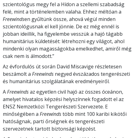
szcientológus megy fel a Hídon a szellemi szabadság
felé, mint a történelemben valaha. Ehhez méltóan a
Freewinds
en gyűltünk össze, ahová végül minden
szcientológusnak el kell jönnie. De ez még ennél is
jobban ideillik, ha figyelembe vesszük a hajó tágabb
humanitárius küldetését: létrehozni egy világot, ahol
mindenki olyan magasságokba emelkedhet, amiről még
csak nem is álmodott.”
Az évfordulós út során David Miscavige részletesen
beszámolt a
Freewinds
negyed évszázados tengerészeti
és humanitárius szolgálatának eredményeiről.
A
Freewinds
az egyetlen civil hajó az összes óceánon,
amelyet hivatalos képzési helyszínnek fogadott el az
ENSZ Nemzetközi Tengerészeti Szervezete. E
minőségében a
Freewinds
több mint 100 karibi kikötői
hatóságnak, parti őrségnek és tengerészeti
szervezetnek tartott biztonsági képzést.