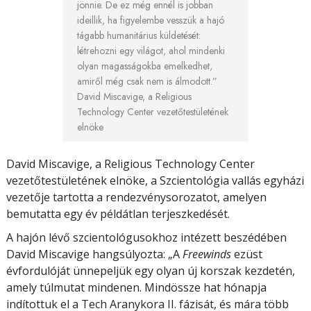
jönnie. De ez még ennél is jobban
ideillik, ha figyelembe vesszük a hajó
tágabb humanitárius küldetését:
létrehozni egy világot, ahol mindenki
olyan magasságokba emelkedhet,
amiről még csak nem is álmodott.”
David Miscavige,
a Religious
Technology Center vezetőtestületének
elnöke
David Miscavige, a Religious Technology Center
vezetőtestületének elnöke, a Szcientológia vallás egyházi
vezetője tartotta a rendezvénysorozatot, amelyen
bemutatta egy év példátlan terjeszkedését.
A hajón lévő szcientológusokhoz intézett beszédében
David Miscavige hangsúlyozta: „A
Freewinds
ezüst
évfordulóját ünnepeljük egy olyan új korszak kezdetén,
amely túlmutat mindenen. Mindössze hat hónapja
indítottuk el a Tech Aranykora II. fázisát, és mára több