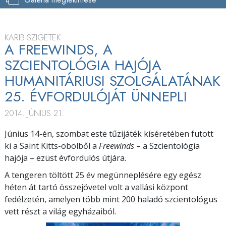
KARIB-SZIGETEK
A FREEWINDS, A
SZCIENTOLÓGIA HAJÓJA
HUMANITÁRIUSI SZOLGÁLATÁNAK
25. ÉVFORDULÓJÁT ÜNNEPLI
2014. JÚNIUS 21.
Június 14-én, szombat este tűzijáték kíséretében futott
ki a Saint Kitts-öbölből a
Freewinds
– a Szcientológia
hajója – ezüst évfordulós útjára.
A tengeren töltött 25 év megünneplésére egy egész
héten át tartó összejövetel volt a vallási központ
fedélzetén, amelyen több mint 200 haladó szcientológus
vett részt a világ egyházaiból.