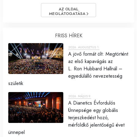
AZ OLDAL
MEGLÁTOGATÁSA
FRISS HÍREK
2026. AUGUSZTUS 1.
A jövő formát ölt: Megtörtént
az első kapavágás az
L. Ron Hubbard Hallnál –
egyedülálló nevezetesség
születik
2026. MÁJUS 9.
A Dianetics Évfordulós
Ünnepsége egy globális
terjeszkedést hozó,
mérföldkő jelentőségű évet
ünnepel