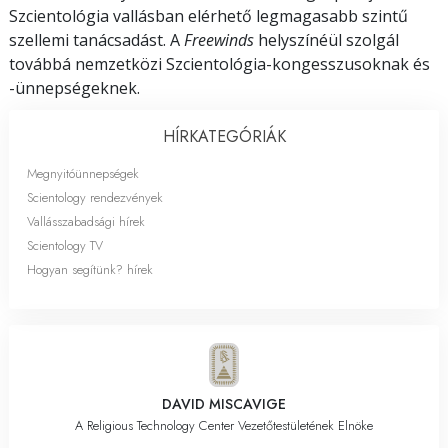
Szcientológia vallásban elérhető legmagasabb szintű
szellemi tanácsadást. A
Freewinds
helyszínéül szolgál
továbbá nemzetközi Szcientológia-kongesszusoknak és
-ünnepségeknek.
HÍRKATEGÓRIÁK
Megnyitóünnepségek
Scientology rendezvények
Vallásszabadsági hírek
Scientology TV
Hogyan segítünk? hírek
DAVID MISCAVIGE
A Religious Technology Center Vezetőtestületének Elnöke