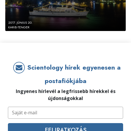
2017. JÚNIUS 20.
KARIB-TENGER
Scientology hírek egyenesen a
postafiókjába
Ingyenes hírlevél a legfrissebb hírekkel és
újdonságokkal
FELIRATKOZÁS