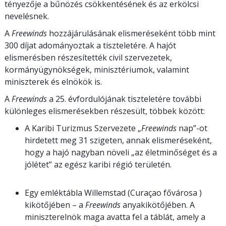
tényezője a bűnözés csökkentésének és az erkölcsi
nevelésnek.
A
Freewinds
hozzájárulásának elismeréseként több mint
300 díjat adományoztak a tiszteletére. A hajót
elismerésben részesítették civil szervezetek,
kormányügynökségek, minisztériumok, valamint
miniszterek és elnökök is.
A
Freewinds
a 25. évfordulójának tiszteletére további
különleges elismerésekben részesült, többek között:
A Karibi Turizmus Szervezete „
Freewinds
nap”-ot
hirdetett meg 31 szigeten, annak elismeréseként,
hogy a hajó nagyban növeli „az életminőséget és a
jólétet” az egész karibi régió területén.
Egy emléktábla Willemstad (Curaçao fővárosa )
kikötőjében – a
Freewinds
anyakikötőjében. A
miniszterelnök maga avatta fel a táblát, amely a