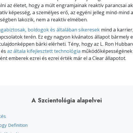
ni az életet, hogy a múlt engramjainak reaktív parancsai a
atív képesség, a személyes erő, az egyéni jelleg mind-mind 
ségben lakozik, nem a reaktív elmében.
gabiztosak, boldogok és általában sikeresek
mind a karrier
pcsolatok terén. Ez egy nagyon kívánatos állapot bármely 
tulajdonképpen bárki elérheti. Tény, hogy az L. Ron Hubbard 
 és
az általa kifejlesztett technológia
működőképességének 
ént emberek ezrei és ezrei érték már el a Clear állapotot.
A Szcientológia alapelvei
tés
ogy Definition