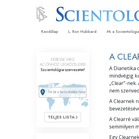
Kezdőlap
L. Ron Hubbard
Mi a Szcientológi
Hittételek és gyak
A CLEA
KERESSE MEG
A Szcientológia hi
AZ ÖNHÖZ LEGKÖZELEBBI
A Dianetika 
Szcientológia-szervezetet!
Mit mondanak a s
mindvégig ku
a Szcientológiáró
„Clear”-nek. 
Ismerjen meg egy 
nem szenved 
Látogatás egy eg
A Clearnek n
bevezetéséve
A Szcientológia a
TELJES LISTA
A Clearré vá
Bevezetés a Diane
semmilyen mó
Egy Clearnek
Szeretet és gyűlöl