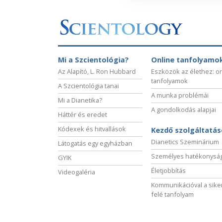
Mi a Szcientológia?
Online tanfolyamo
Az Alapító, L. Ron Hubbard
Eszközök az élethez: o
tanfolyamok
A Szcientológia tanai
A munka problémái
Mi a Dianetika?
A gondolkodás alapjai
Háttér és eredet
Kódexek és hitvallások
Kezdő szolgáltatá
Dianetics Szeminárium
Látogatás egy egyházban
Személyes hatékonysá
GYIK
Életjobbítás
Videogaléria
Kommunikációval a sike
felé tanfolyam