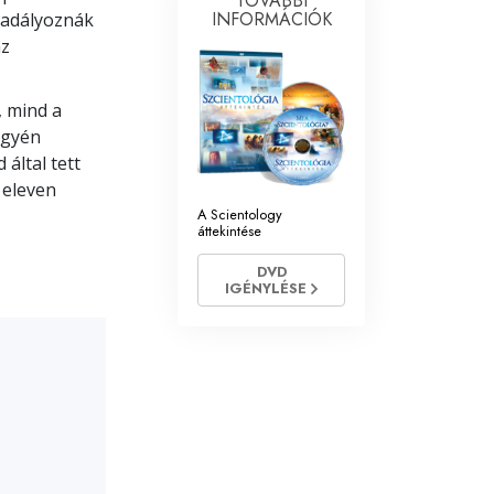
TOVÁBBI
INFORMÁCIÓK
kadályoznák
Megoldások a drogokra
az
Gyerekek
, mind a
Eszközök a munkahelyen
egyén
által tett
Az etika és az állapotok
eleven
A Scientology
Az elnyomás oka
áttekintése
Kivizsgálások
DVD
IGÉNYLÉSE
A szervezés alapjai
A public relations alapjai
Célok és célkitűzések
A tanulás technológiája
Kommunikáció