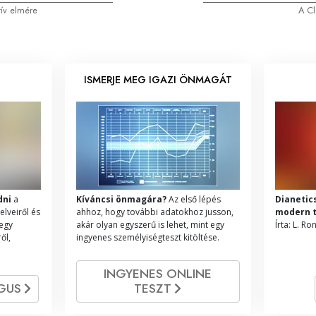
ív elmére
A Cl
ISMERJE MEG IGAZI ÖNMAGÁT
dni
a
Kíváncsi önmagára?
Az első lépés
Dianetic
elveiről és
ahhoz, hogy további adatokhoz jusson,
modern 
 egy
akár olyan egyszerű is lehet, mint egy
Írta: L. R
ől,
ingyenes személyiségteszt kitöltése.
INGYENES ONLINE
ÓGUS
TESZT