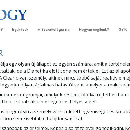
a?
Egyházak
A Szcientológia ma
Hogyan segítünk?
GYIK
orlatok
Egyházkereső
Megnyitóünnepségek
Az út a boldogsághoz
Kezdők
Háttér
R
tvallásai és kódexei
Ideális Scientology Egyházak
Scientology rendezvények
Applied Scholastics
Hangos
Látoga
célja egy olyan új állapot az egyén számára, amit a történel
zcientológusok
Haladó szervezetek
David Miscavige – A Scientology
Criminon
Bevezet
A Szci
tattak, de a Dianetika előtt soha nem értek el. Ezt az állap
l?
egyházi vezetője
A Clear olyan személy, akinek nincs többé saját reaktív elméj
Flag Szárazföldi Bázis
Narconon
Bevezet
szcientológust!
egyetlen olyan ártalmas hatástól sem, amelyet a reaktív el
Freewinds
Az igazság a drogokról
Kezdő s
yházban
incsenek engramjai, amelyek restimulálódva rejtett és hami
l felboríthatnák a mérlegelései helyességét.
Eljuttatjuk a világak a Scientology-t
Együtt az Emberi Jogokért
lapelvei
lás megerősíti a személy veleszületett egyéniségét és kreativ
Állampolgári Bizottság az Emb
tikába
Jogokért
don sem kisebbíti e tulajdonságokat.
 szabadak az érzelmei. Képes a saját fejével gondolkodni. K
et –
Szcientológia önkéntes lelkés