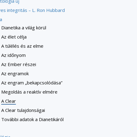
tológia új
es integritás – L. Ron Hubbard
a
Dianetika a világ körül
Az élet célja
A túlélés és az elme
Az időnyom
Az Ember részei
Az engramok
Az engram „bekapcsolódása”
Megoldás a reaktív elmére
A Clear
A Clear tulajdonságai
További adatok a Dianetikáról