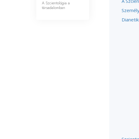
A Szcien
A Szcientológia a
társadalomban
Személy
Dianetik