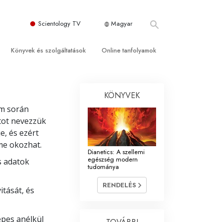
Scientology TV
Magyar
Könyvek és szolgáltatások
Online tanfolyamok
önyvek
 és alapelvek
Hogyan oldjunk meg konfliktusokat?
KÖNYVEK
könyvek
tás egy egyházban
A létezés dinamikái
em során
ő előadások
entológia szervezetek
A megértés összetevői
otot nevezzük
e, és ezért
ő filmek
Megoldások a veszélyes környezetre
me okozhat.
Dianetics: A szellemi
zolgáltatások
Asszisztok betegségekre és
egészség modern
s adatok
sérülésekre
tudománya
Tisztesség és becsület
RENDELÉS
itását, és
eri
Házasság
épes anélkül
zek
Az érzelmi Tónusskála