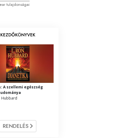
ear tulajdonságai
KEZDŐKÖNYVEK
s: A szellemi egészség
tudománya
on Hubbard
RENDELÉS