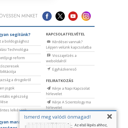
ÖVESSEN MINKET
KAPCSOLATFELVÉTEL
yan segítünk?
t a boldogsághoz
Kérdései vannak?
Lépjen velünk kapcsolatba
lási Technológia
Visszajelzés a
etőjogi reform
weboldalról
tószeresek
Egyházkereső
bilitációja
gazság a drogokról
FELIRATKOZÁS
ri jogok
Kérje a Napi Kapcsolat
hírlevelet
ntális egészség
elése
Kérje A Scientology ma
hírlevelet
ntes lelkészek
Ismerd meg valódi önmagad!
yan maradj
Az első lépés ahhoz,
szséges