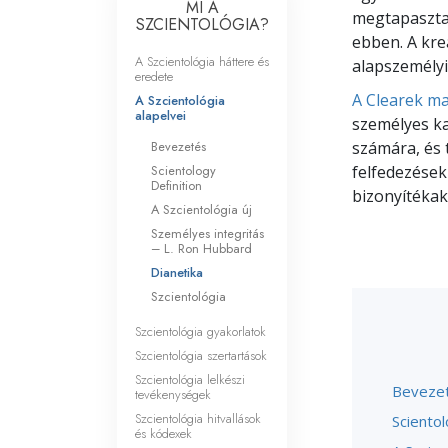
MI A
Mi a nagyság?
megtapasztal
SZCIENTOLÓGIA?
ebben. A kre
A Szcientológia háttere és
alapszemélyi
eredete
A Clearek ma
A Szcientológia
alapelvei
személyes ka
Bevezetés
számára, és 
Scientology
felfedezések
Definition
bizonyítékak
A Szcientológia új
Személyes integritás
– L. Ron Hubbard
Dianetika
Szcientológia
Szcientológia gyakorlatok
Szcientológia szertartások
Szcientológia lelkészi
Beveze
tevékenységek
Szcientológia hitvallások
Scientol
és kódexek