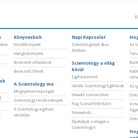
K
k
Könyvesbolt
Napi Kapcsolat
Hog
nline
Kezdőkönyvek
Scientologistok @az
Az ú
életben
Hangoskönyvek
Tanu
Bevezető előadások
Bünt
Scientology a világ
körül
Bevezető filmek
Kábí
Egyházkereső
reha
sok
A Scientology ma
Ideális Scientology Egyházak
Az i
Megnyitóünnepségek
Haladó szervezetek
Embe
g
Scientology rendezvények
Flag Szárazföldi Bázis
A me
A Scientology egyházi
figy
Freewinds
r
vezetője
Önké
Eljuttatjuk a világak a
Scientology-t
Hog
egé