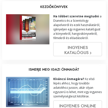
KEZDŐKÖNYVEK
Ha többet szeretne megtudni
a
Dianetics és a Scientology
alapelveiről és ezek használatáról,
igényeljen egy ingyenes katalógust
a könyvekről, hangoskönyvekről,
filmekről és előadásokról.
INGYENES
KATALÓGUS
ISMERJE MEG IGAZI ÖNMAGÁT
Kíváncsi önmagára?
Az első
lépés ahhoz, hogy további
adatokhoz jusson, akár olyan
egyszerű is lehet, mint egy ingyenes
személyiségteszt kitöltése.
INGYENES ONLINE