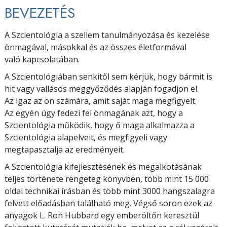
BEVEZETÉS
A Szcientológia a szellem tanulmányozása és kezelése
önmagával, másokkal és az összes életformával
való kapcsolatában.
A Szcientológiában senkitől sem kérjük, hogy bármit is
hit vagy vallásos meggyőződés alapján fogadjon el.
Az igaz az ön számára, amit saját maga megfigyelt.
Az egyén úgy fedezi fel önmagának azt, hogy a
Szcientológia működik, hogy ő maga alkalmazza a
Szcientológia alapelveit, és megfigyeli vagy
megtapasztalja az eredményeit.
A Szcientológia kifejlesztésének és megalkotásának
teljes története rengeteg könyvben, több mint 15 000
oldal technikai írásban és több mint 3000 hangszalagra
felvett előadásban található meg. Végső soron ezek az
anyagok L. Ron Hubbard egy emberöltőn keresztül