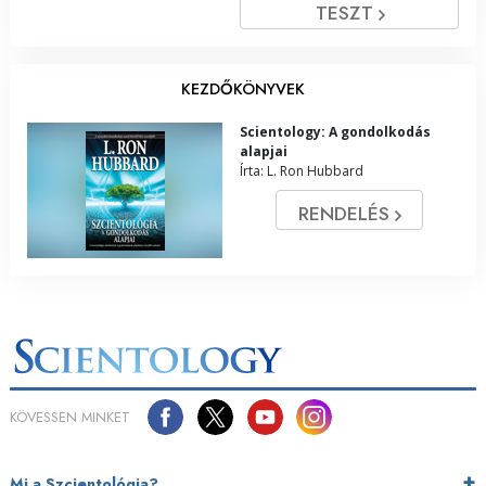
TESZT
KEZDŐKÖNYVEK
Scientology: A gondolkodás
alapjai
Írta: L. Ron Hubbard
RENDELÉS
KÖVESSEN MINKET
Mi a Szcientológia?