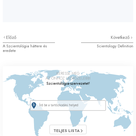
Előző
Következő
A Szcientológia háttere és
Scientology Definition
eredete
KERESSE MEG
AZ ÖNHÖZ LEGKÖZELEBBI
Szcientológia-szervezetet!
TELJES LISTA