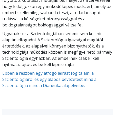
folytatott kutatását mutatják be, melyet az a cél vezérelt,
hogy kidolgozzon egy működőképes módszert, amely az
embert szellemileg szabaddá teszi, a tudatlanságot
tudással, a kétségeket bizonyossággal és a
boldogtalanságot boldogsággal váltsa fel.
Ugyanakkor a Szcientológiában semmit sem kell hit
alapján elfogadni. A Szcientológia igazságai magától
értetődőek, az alapelvei könnyen bizonyíthatók, és a
technológiája működés közben is megfigyelhető bármely
Szcientológia egyházban. Az embernek csak ki kell
nyitnia az ajtót, és be kell lépnie rajta.
Ebben a részben egy átfogó leírást fog találni a
Szcientológiáról és egy alapos bevezetést mind a
Szcientológia mind a Dianetika alapelveibe.