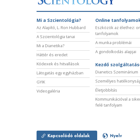
Mi a Szcientológia?
Online tanfolyamo
Az Alapító, L. Ron Hubbard
Eszközök az élethez: o
tanfolyamok
A Szcientológia tanai
A munka problémái
Mi a Dianetika?
A gondolkodás alapjai
Háttér és eredet
Kódexek és hitvallások
Kezdő szolgáltatá
Dianetics Szeminárium
Látogatás egy egyházban
Személyes hatékonysá
GYIK
Életjobbítás
Videogaléria
Kommunikációval a sike
felé tanfolyam
Kapcsolódó oldalak
Nyelv