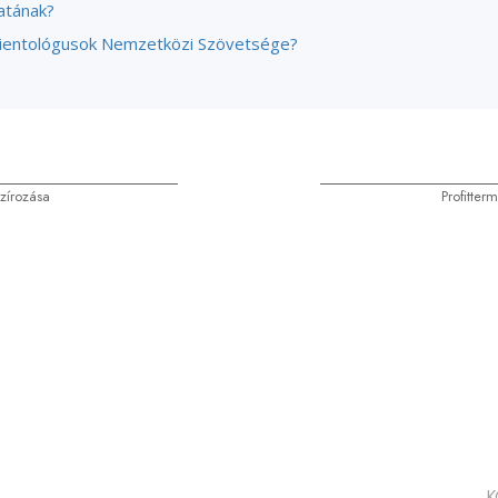
atának?
cientológusok Nemzetközi Szövetsége?
zírozása
Profitter
K