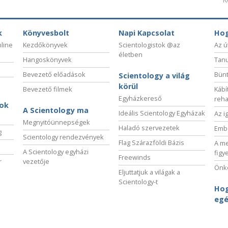
k
Könyvesbolt
Napi Kapcsolat
Hog
nline
Kezdőkönyvek
Scientologistok @az
Az ú
életben
Hangoskönyvek
Tanu
Bevezető előadások
Bünt
Scientology a világ
körül
Bevezető filmek
Kábí
Egyházkereső
reha
sok
A Scientology ma
Ideális Scientology Egyházak
Az i
Megnyitóünnepségek
Haladó szervezetek
Embe
g
Scientology rendezvények
Flag Szárazföldi Bázis
A me
A Scientology egyházi
figy
Freewinds
r
vezetője
Önké
Eljuttatjuk a világak a
Scientology-t
Hog
egé