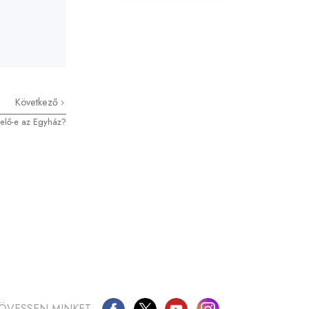
Következő
melő-e az Egyház?
ÖVESSEN MINKET