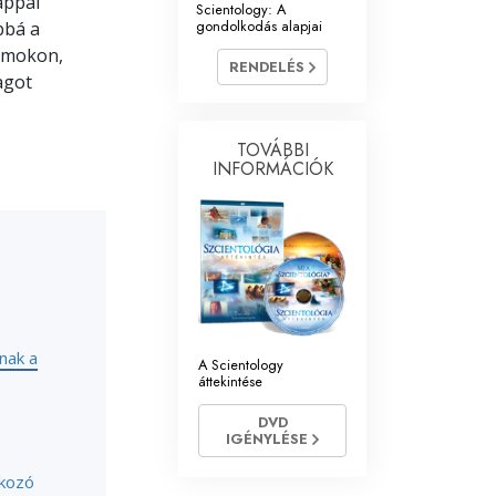
appal
Scientology: A
gondolkodás alapjai
bbá a
Megoldások a drogokra
yamokon,
RENDELÉS
agot
Gyerekek
Eszközök a munkahelyen
TOVÁBBI
INFORMÁCIÓK
Az etika és az állapotok
Az elnyomás oka
Kivizsgálások
A szervezés alapjai
A public relations alapjai
nak a
A Scientology
áttekintése
Célok és célkitűzések
DVD
A tanulás technológiája
IGÉNYLÉSE
tkozó
Kommunikáció