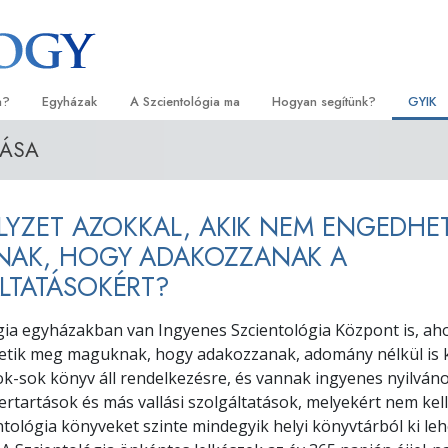
a?
Egyházak
A Szcientológia ma
Hogyan segítünk?
GYIK
ZÁSA
orlatok
Egyházkereső
Megnyitóünnepségek
Az út a boldogsághoz
Kezdők
Háttér
tvallásai és kódexei
Ideális Scientology Egyházak
Scientology rendezvények
Applied Scholastics
Hangos
Látoga
ELYZET AZOKKAL, AKIK NEM ENGEDHE
zcientológusok
Haladó szervezetek
David Miscavige – A Scientology
Criminon
Bevezet
A Szci
l?
egyházi vezetője
AK, HOGY ADAKOZZANAK A
Flag Szárazföldi Bázis
Narconon
Bevezet
LTATÁSOKÉRT?
szcientológust!
Freewinds
Az igazság a drogokról
Kezdő s
yházban
gia egyházakban van Ingyenes Szcientológia Központ is, aho
Eljuttatjuk a világak a Scientology-t
Együtt az Emberi Jogokért
tik meg maguknak, hogy adakozzanak, adomány nélkül is
lapelvei
Sok-sok könyv áll rendelkezésre, és vannak ingyenes nyilván
Állampolgári Bizottság az Emb
ertartások és más vallási szolgáltatások, melyekért nem ke
tikába
Jogokért
entológia könyveket szinte mindegyik helyi könyvtárból ki leh
et –
Szcientológia önkéntes lelkés