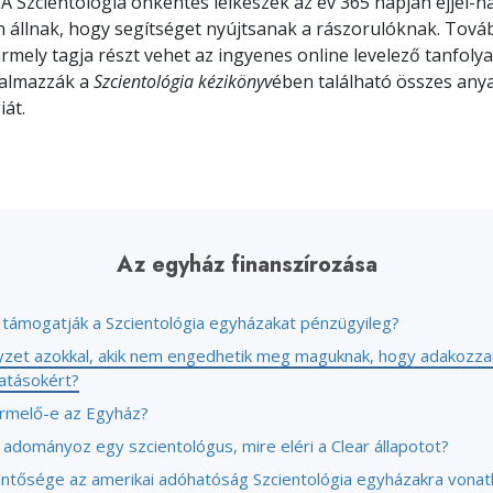
 A Szcientológia önkéntes lelkészek az év 365 napján éjjel-n
 állnak, hogy segítséget nyújtsanak a rászorulóknak. Tová
mely tagja részt vehet az ingyenes online levelező tanfol
talmazzák a
Szcientológia kézikönyv
ében található összes any
iát.
Az egyház finanszírozása
támogatják a Szcientológia egyházakat pénzügyileg?
lyzet azokkal, akik nem engedhetik meg maguknak, hogy adakozza
tatásokért?
ermelő-e az Egyház?
 adományoz egy szcientológus, mire eléri a Clear állapotot?
lentősége az amerikai adóhatóság Szcientológia egyházakra vona