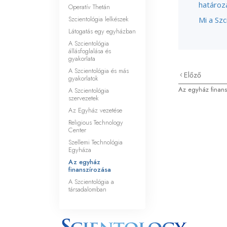
határoz
Operatív Thetán
Szcientológia lelkészek
Mi a Sz
Látogatás egy egyházban
A Szcientológia
állásfoglalása és
gyakorlata
A Szcientológia és más
Előző
gyakorlatok
Az egyház finans
A Szcientológia
szervezetek
Az Egyház vezetése
Religious Technology
Center
Szellemi Technológia
Egyháza
Az egyház
finanszírozása
A Szcientológia a
társadalomban