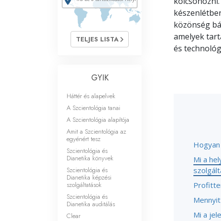
kölcsönözni.
Mi a nagyság?
készenlétben
közönség bár
amelyek tar
TELJES LISTA
és technológ
GYIK
Háttér és alapelvek
A Szcientológia tanai
A Szcientológia alapítója
Amit a Szcientológia az
egyénért tesz
Hogyan 
Szcientológia és
Dianetika könyvek
Mi a he
Szcientológia és
szolgál
Dianetika képzési
szolgáltatások
Profitt
Szcientológia és
Mennyit
Dianetika auditálás
Mi a je
Clear