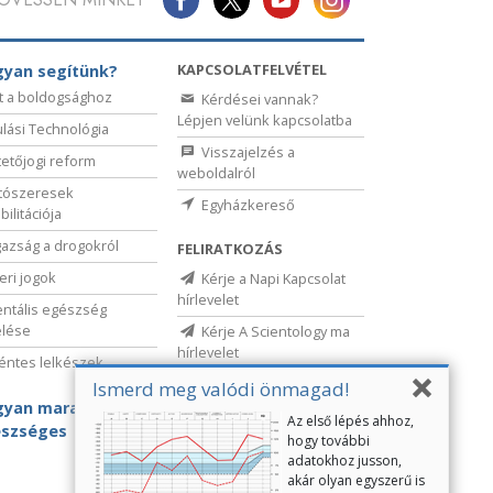
KAPCSOLATFELVÉTEL
yan segítünk?
t a boldogsághoz
Kérdései vannak?
Lépjen velünk kapcsolatba
lási Technológia
Visszajelzés a
etőjogi reform
weboldalról
tószeresek
Egyházkereső
bilitációja
gazság a drogokról
FELIRATKOZÁS
ri jogok
Kérje a Napi Kapcsolat
hírlevelet
ntális egészség
elése
Kérje A Scientology ma
hírlevelet
ntes lelkészek
Ismerd meg valódi önmagad!
yan maradj
Az első lépés ahhoz,
szséges
hogy további
adatokhoz jusson,
akár olyan egyszerű is