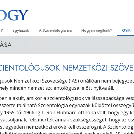
a?
Egyházak
A Szcientológia ma
Hogyan segítünk?
GYIK
ZÁSA
orlatok
Egyházkereső
Megnyitóünnepségek
Az út a boldogsághoz
Kezdők
Háttér
tvallásai és kódexei
Ideális Scientology Egyházak
Scientology rendezvények
Applied Scholastics
Hangos
Látoga
ZCIENTOLÓGUSOK NEMZETKÖZI SZÖV
zcientológusok
Haladó szervezetek
David Miscavige – A Scientology
Criminon
Bevezet
A Szci
l?
egyházi vezetője
gusok Nemzetközi Szövetsége (IAS) önállóan nem bejegyzet
Flag Szárazföldi Bázis
Narconon
Bevezet
szcientológust!
mely minden nemzet szcientológusai előtt nyitva áll.
Freewinds
Az igazság a drogokról
Kezdő s
yházban
ben alakult, amikor a szcientológusok vallásszabadsága ves
lágszerte található Szcientológia egyházak küldöttei összegyű
Eljuttatjuk a világak a Scientology-t
Együtt az Emberi Jogokért
lapelvei
ly 1959-től 1966-ig L. Ron Hubbard otthona volt, hogy egy 
Állampolgári Bizottság az Emb
vácsoljanak; felismerték annak szükségességét, hogy az ös
tikába
Jogokért
st egyetlen nemzetközi erővé kell összefogni. A Szcientológi
et –
Szcientológia önkéntes lelkés