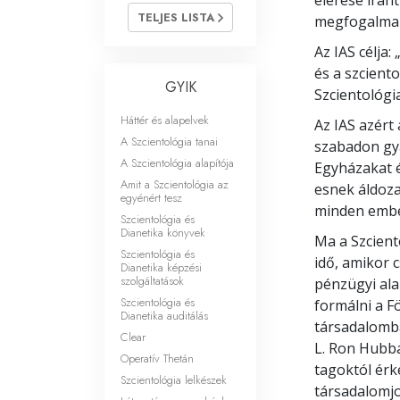
elérése irán
Mi a nagyság?
TELJES LISTA
megfogalmazt
Az IAS célja:
és a szcient
GYIK
Szcientológi
Háttér és alapelvek
Az IAS azért
A Szcientológia tanai
szabadon gya
A Szcientológia alapítója
Egyházakat é
Amit a Szcientológia az
esnek áldoza
egyénért tesz
minden embe
Szcientológia és
Dianetika könyvek
Ma a Szcient
Szcientológia és
idő, amikor 
Dianetika képzési
szolgáltatások
pénzügyi ala
Szcientológia és
formálni a F
Dianetika auditálás
társadalomba
Clear
L. Ron Hubba
Operatív Thetán
tagoktól ér
Szcientológia lelkészek
társadalomjo