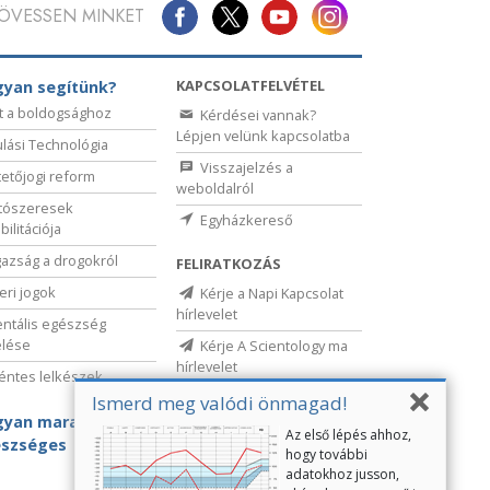
ÖVESSEN MINKET
KAPCSOLATFELVÉTEL
yan segítünk?
t a boldogsághoz
Kérdései vannak?
Lépjen velünk kapcsolatba
lási Technológia
Visszajelzés a
etőjogi reform
weboldalról
tószeresek
Egyházkereső
bilitációja
gazság a drogokról
FELIRATKOZÁS
ri jogok
Kérje a Napi Kapcsolat
hírlevelet
ntális egészség
elése
Kérje A Scientology ma
hírlevelet
ntes lelkészek
Ismerd meg valódi önmagad!
yan maradj
Az első lépés ahhoz,
szséges
hogy további
adatokhoz jusson,