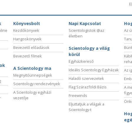
K
k
Könyvesbolt
Napi Kapcsolat
Hog
nline
Kezdőkönyvek
Scientologistok @az
Az ú
életben
Hangoskönyvek
Tanu
Bevezető előadások
Bünt
Scientology a világ
körül
Bevezető filmek
Kábí
Egyházkereső
reha
sok
A Scientology ma
Ideális Scientology Egyházak
Az i
Megnyitóünnepségek
Haladó szervezetek
Embe
g
Scientology rendezvények
Flag Szárazföldi Bázis
A me
A Scientology egyházi
figy
Freewinds
r
vezetője
Önké
Eljuttatjuk a világak a
Scientology-t
Hog
egé