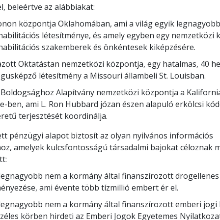
l, beleértve az alábbiakat:
onon központja Oklahomában, ami a világ egyik legnagyob
abilitációs létesítménye, és amely egyben egy nemzetközi k
abilitációs szakemberek és önkéntesek kiképzésére.
zott Oktatástan nemzetközi központja, egy hatalmas, 40 h
usképző létesítmény a Missouri állambeli St. Louisban.
 Boldogsághoz Alapítvány nemzetközi központja a Kalifornia
e-ben, ami L. Ron Hubbard józan észen alapuló erkölcsi kó
retű terjesztését koordinálja.
ett pénzügyi alapot biztosít az olyan nyilvános információs
z, amelyek kulcsfontosságú társadalmi bajokat céloznak 
t:
 legnagyobb nem a kormány által finanszírozott drogellenes
nyezése, ami évente több tízmillió embert ér el.
 legnagyobb nem a kormány által finanszírozott emberi jog
zéles körben hirdeti az Emberi Jogok Egyetemes Nyilatkoza