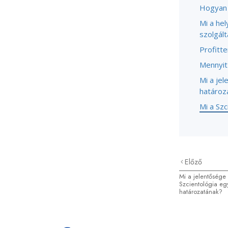
Hogyan 
Mi a he
szolgál
Profitt
Mennyit
Mi a je
határoz
Mi a Sz
Előző
Mi a jelentősége
Szcientológia eg
határozatának?