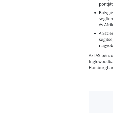
pontját
Bolygós
segíten
és Afri
A Szcie
segítsé
nagyobb
Az IAS pénzü
Inglewoodba
Hamburgban,