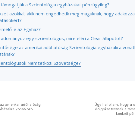
támogatják a Szcientológia egyházakat pénzügyileg?
lyzet azokkal, akik nem engedhetik meg maguknak, hogy adakozza
tatásokért?
ermelő-e az Egyház?
 adományoz egy szcientológus, mire eléri a Clear állapotot?
lentősége az amerikai adóhatóság Szcientológia egyházakra vona
atának?
cientológusok Nemzetközi Szövetsége?
 az amerikai adóhatóság
Úgy hallottam, hogy a s
yházakra vonatkozó
dolgokat tesznek a társ
konkrét pé