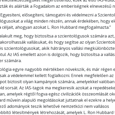
ti elkötelezettségüket megerősítendő, ezek az első IAS-küld
ák és aláírták a Fogadalom az emberiségnek elnevezésű ny
 „Egyesíteni, elősegíteni, támogatni és védelmezni a Szcientol
ológusokat a világ minden részén, annak érdekében, hogy el
a céljait, ahogyan azokat L. Ron Hubbard megfogalmazta.”
 alakult meg, hogy biztosítsa a szcientológusok számára azt
korolhassák vallásukat, és hogy segítse az olyan Szcientol
s szcientológusokat, akik hátrányos vallási megkülönbözt
tul. Az IAS emellett azon is dolgozik, hogy biztosítsa a vall
r számára.
ológia egyre nagyobb mértékben növekszik, és már régen e
csak a védelemmel kellett foglalkozni. Ennek megfelelően az
pot biztosít olyan kampányok számára, amelyekkel valóban 
öld sorsát. Az IAS-tagok ma megkeresik azokat a repedéseke
n, amelyek régtől fogva egész civilizációk összeomlását ok
rd művein alapuló megoldásokat juttatnak el ezekre a helye
kező adományok teszik lehetővé nemzetközi nem vallásos
bbító létesítmények létrehozását, amelyek L. Ron Hubbard 