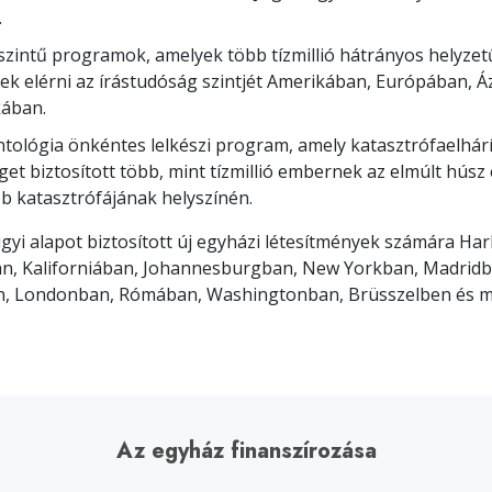
.
zintű programok, amelyek több tízmillió hátrányos helyze
ek elérni az írástudóság szintjét Amerikában, Európában, Á
kában.
ntológia önkéntes lelkészi program, amely katasztrófaelhárí
get biztosított több, mint tízmillió embernek az elmúlt húsz
 katasztrófájának helyszínén.
gyi alapot biztosított új egyházi létesítmények számára Ha
n, Kaliforniában, Johannesburgban, New Yorkban, Madridb
 Londonban, Rómában, Washingtonban, Brüsszelben és m
Az egyház finanszírozása