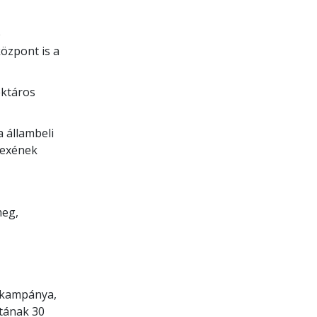
b
özpont is a
ektáros
 állambeli
dexének
meg,
i kampánya,
tának 30