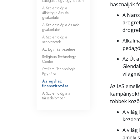
Látogatás egy egyházban
használják fe
A Szcientológia
állásfoglalása és
A Narc
gyakorlata
drogreh
A Szcientológia és más
gyakorlatok
drogreh
A Szcientológia
Alkalma
szervezetek
pedagóg
Az Egyház vezetése
Religious Technology
Az Út a
Center
Glendal
Szellemi Technológia
világmé
Egyháza
Az egyház
finanszírozása
Az IAS emell
A Szcientológia a
kampányokho
társadalomban
többek közöt
A világ
kezdemé
A világ
amely s