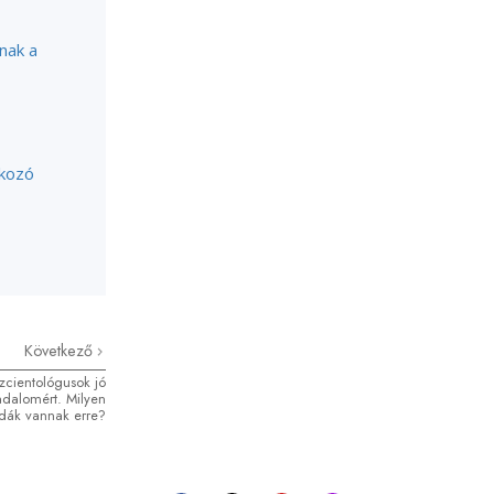
nak a
tkozó
Következő
zcientológusok jó
adalomért. Milyen
ldák vannak erre?