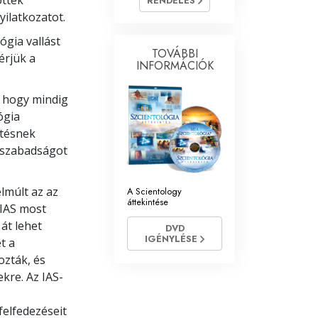
öttek
RENDELÉS
ilatkozatot.
Megoldások a drogokra
ógia vallást
TOVÁBBI
Gyerekek
érjük a
INFORMÁCIÓK
Eszközök a munkahelyen
, hogy mindig
Az etika és az állapotok
ógia
etésnek
Az elnyomás oka
ásszabadságot
Kivizsgálások
lmúlt az az
A Scientology
A szervezés alapjai
áttekintése
 IAS most
át lehet
A public relations alapjai
DVD
IGÉNYLÉSE
t a
Célok és célkitűzések
ozták, és
kre. Az IAS-
A tanulás technológiája
felfedezéseit
Kommunikáció