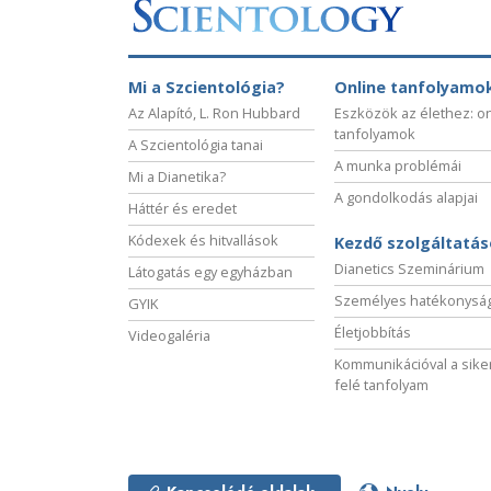
Mi a Szcientológia?
Online tanfolyamo
Az Alapító, L. Ron Hubbard
Eszközök az élethez: o
tanfolyamok
A Szcientológia tanai
A munka problémái
Mi a Dianetika?
A gondolkodás alapjai
Háttér és eredet
Kódexek és hitvallások
Kezdő szolgáltatá
Dianetics Szeminárium
Látogatás egy egyházban
Személyes hatékonysá
GYIK
Életjobbítás
Videogaléria
Kommunikációval a sike
felé tanfolyam