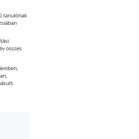
tű tanulónak
zsiában
tási
 év összes
rlemben,
an,
ásutt.