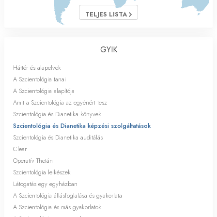
TELJES LISTA
GYIK
Háttér és alapelvek
A Szcientológia tanai
A Szcientológia alapítója
Amit a Szcientológia az egyénért tesz
Szcientológia és Dianetika könyvek
Szcientológia és Dianetika képzési szolgáltatások
Szcientológia és Dianetika auditálás
Clear
Operatív Thetán
Szcientológia lelkészek
Látogatás egy egyházban
A Szcientológia állásfoglalása és gyakorlata
A Szcientológia és más gyakorlatok