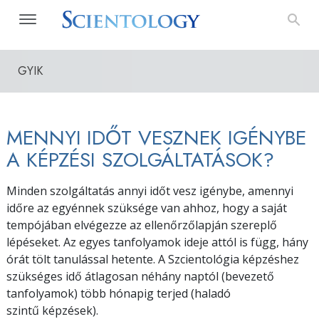
GYIK
MENNYI IDŐT VESZNEK IGÉNYBE
A KÉPZÉSI SZOLGÁLTATÁSOK?
Minden szolgáltatás annyi időt vesz igénybe, amennyi
időre az egyénnek szüksége van ahhoz, hogy a saját
tempójában elvégezze az ellenőrzőlapján szereplő
lépéseket. Az egyes tanfolyamok ideje attól is függ, hány
órát tölt tanulással hetente. A Szcientológia képzéshez
szükséges idő átlagosan néhány naptól (bevezető
tanfolyamok) több hónapig terjed (haladó
szintű képzések).