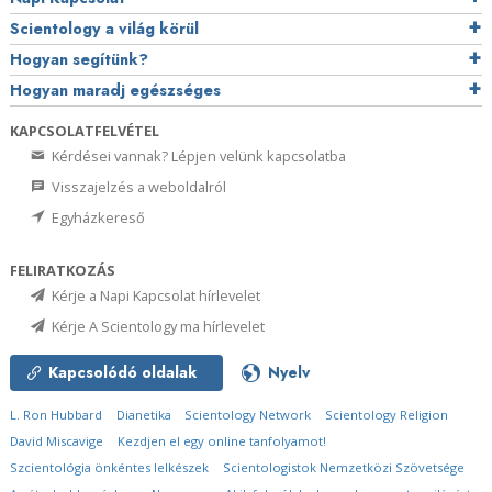
Scientology a világ körül
Hogyan segítünk?
Hogyan maradj egészséges
KAPCSOLATFELVÉTEL
Kérdései vannak? Lépjen velünk kapcsolatba
Visszajelzés a weboldalról
Egyházkereső
FELIRATKOZÁS
Kérje a Napi Kapcsolat hírlevelet
Kérje A Scientology ma hírlevelet
Kapcsolódó oldalak
Nyelv
L. Ron Hubbard
Dianetika
Scientology Network
Scientology Religion
David Miscavige
Kezdjen el egy online tanfolyamot!
Szcientológia önkéntes lelkészek
Scientologistok Nemzetközi Szövetsége