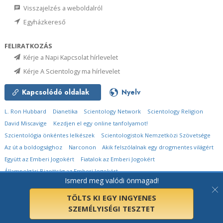
Visszajelzés a weboldalról
Egyházkereső
FELIRATKOZÁS
Kérje a Napi Kapcsolat hírlevelet
Kérje A Scientology ma hírlevelet
Kapcsolódó oldalak
Nyelv
L. Ron Hubbard
Dianetika
Scientology Network
Scientology Religion
David Miscavige
Kezdjen el egy online tanfolyamot!
Szcientológia önkéntes lelkészek
Scientologistok Nemzetközi Szövetsége
Az út a boldogsághoz
Narconon
Akik felszólalnak egy drogmentes világért
Együtt az Emberi Jogokért
Fiatalok az Emberi Jogokért
Állampolgári Bizottság az Emberi Jogokért
Ismerd meg valódi önmagad!
© 2026
Church of Scientology International.
Minden jog fenntartva.
Adatvédelmi
megjegyzés
•
Cookie-irányelvek
•
Használati feltételek
•
Jogi megjegyzés
TÖLTS KI EGY INGYENES
SZEMÉLYISÉGI TESZTET