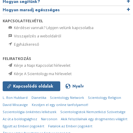
Hogyan segítünk?
Hogyan maradj egészséges
KAPCSOLATFELVÉTEL
Kérdései vannak? Lépjen velünk kapcsolatba
Visszajelzés a weboldalról
Egyházkereső
FELIRATKOZÁS
Kérje a Napi Kapcsolat hírlevelet
Kérje A Scientology ma hírlevelet
Kapcsolódó oldalak
Nyelv
L. Ron Hubbard
Dianetika
Scientology Network
Scientology Religion
David Miscavige
Kezdjen el egy online tanfolyamot!
Szcientológia önkéntes lelkészek
Scientologistok Nemzetközi Szövetsége
Az út a boldogsághoz
Narconon
Akik felszólalnak egy drogmentes világért
Együtt az Emberi Jogokért
Fiatalok az Emberi Jogokért