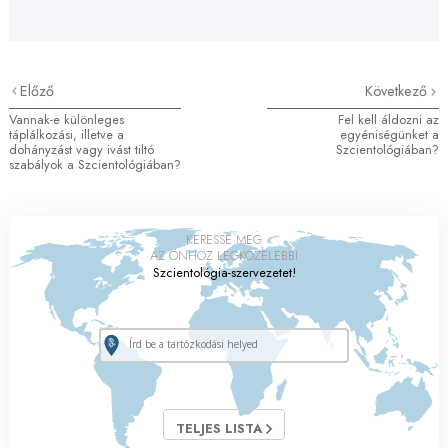
Előző
Következő
Vannak-e különleges
Fel kell áldozni az
táplálkozási, illetve a
egyéniségünket a
dohányzást vagy ivást tiltó
Szcientológiában?
szabályok a Szcientológiában?
KERESSE MEG
AZ ÖNHÖZ LEGKÖZELEBBI
Szcientológia-szervezetet!
TELJES LISTA