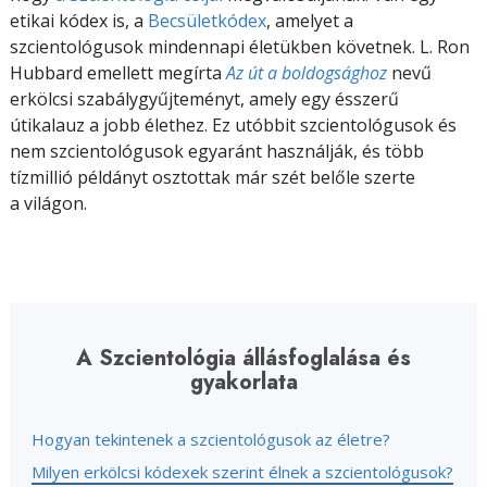
etikai kódex is, a
Becsületkódex
, amelyet a
szcientológusok mindennapi életükben követnek. L. Ron
Hubbard emellett megírta
Az út a boldogsághoz
nevű
erkölcsi szabálygyűjteményt, amely egy ésszerű
útikalauz a jobb élethez. Ez utóbbit szcientológusok és
nem szcientológusok egyaránt használják, és több
tízmillió példányt osztottak már szét belőle szerte
a világon.
A Szcientológia állásfoglalása és
gyakorlata
Hogyan tekintenek a szcientológusok az életre?
Milyen erkölcsi kódexek szerint élnek a szcientológusok?