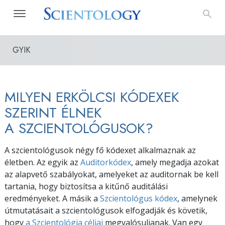
GYIK
MILYEN ERKÖLCSI KÓDEXEK
SZERINT ÉLNEK
A SZCIENTOLÓGUSOK?
A szcientológusok négy fő kódexet alkalmaznak az
életben. Az egyik az
Auditorkódex
, amely megadja azokat
az alapvető szabályokat, amelyeket az auditornak be kell
tartania, hogy biztosítsa a kitűnő auditálási
eredményeket. A másik a
Szcientológus kódex
, amelynek
útmutatásait a szcientológusok elfogadják és követik,
hogy
a Szcientológia céljai
megvalósuljanak. Van egy