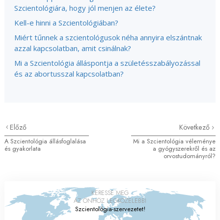
Szcientológiára, hogy jól menjen az élete?
Kell-e hinni a Szcientológiában?
Miért tűnnek a szcientológusok néha annyira elszántnak
azzal kapcsolatban, amit csinálnak?
Mi a Szcientológia álláspontja a születésszabályozással
és az abortusszal kapcsolatban?
Előző
Következő
A Szcientológia állásfoglalása
Mi a Szcientológia véleménye
és gyakorlata
a gyógyszerekről és az
orvostudományról?
KERESSE MEG
AZ ÖNHÖZ LEGKÖZELEBBI
Szcientológia-szervezetet!