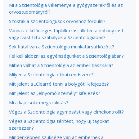
Mi a Szcientológia véleménye a gyógyszerekről és az
orvostudományról?
Szoktak a szcientológusok orvoshoz fordulni?
Vannak-e különleges táplálkozási, illetve a dohányzást
vagy ivást tiltó szabályok a Szcientológiában?
Sok fiatal van a Szcientológia munkatársai között?
Fel kell áldozni az egyéniségünket a Szcientológiában?
Miben válhat a Szcientológia az ember hasznára?
Milyen a Szcientológia etikai rendszere?
Mit jelent a „Clearré tenni a bolygót” kifejezés?
Mit jelent az „elnyomó személy” kifejezés?
Mi a kapcsolatmegszakítás?
Végez a Szcientológia agymosást vagy elmekontrollt?
Végez a Szcientológia térítést, hogy új tagokat
szerezzen?
Mindenképpen szüksége van az embernek a