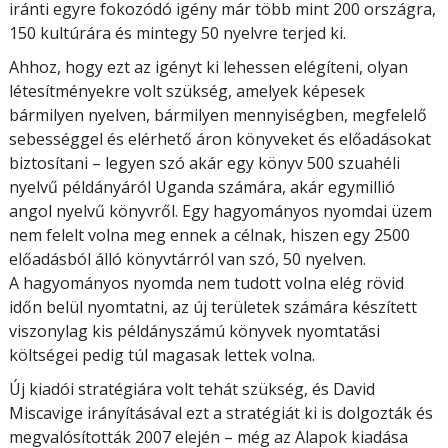
iránti egyre fokozódó igény már több mint 200 országra,
150 kultúrára és mintegy 50 nyelvre terjed ki.
Ahhoz, hogy ezt az igényt ki lehessen elégíteni, olyan
létesítményekre volt szükség, amelyek képesek
bármilyen nyelven, bármilyen mennyiségben, megfelelő
sebességgel és elérhető áron könyveket és előadásokat
biztosítani – legyen szó akár egy könyv 500 szuahéli
nyelvű példányáról Uganda számára, akár egymillió
angol nyelvű könyvről. Egy hagyományos nyomdai üzem
nem felelt volna meg ennek a célnak, hiszen egy 2500
előadásból álló könyvtárról van szó, 50 nyelven.
A hagyományos nyomda nem tudott volna elég rövid
időn belül nyomtatni, az új területek számára készített
viszonylag kis példányszámú könyvek nyomtatási
költségei pedig túl magasak lettek volna.
Új kiadói stratégiára volt tehát szükség, és David
Miscavige irányításával ezt a stratégiát ki is dolgozták és
megvalósították 2007 elején – még az Alapok kiadása