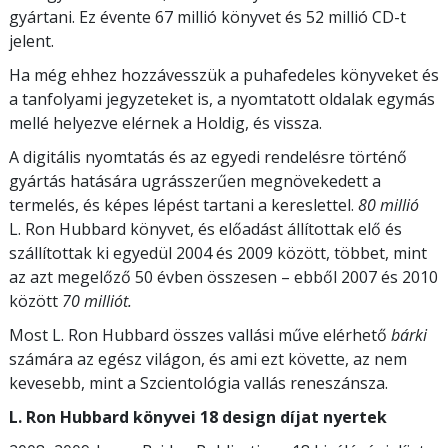
gyártani. Ez évente 67 millió könyvet és 52 millió CD-t
jelent.
Ha még ehhez hozzávesszük a puhafedeles könyveket és
a tanfolyami jegyzeteket is, a nyomtatott oldalak egymás
mellé helyezve elérnek a Holdig, és vissza.
A digitális nyomtatás és az egyedi rendelésre történő
gyártás hatására ugrásszerűen megnövekedett a
termelés, és képes lépést tartani a kereslettel.
80 millió
L. Ron Hubbard könyvet, és előadást állítottak elő és
szállítottak ki egyedül 2004 és 2009 között, többet, mint
az azt megelőző 50 évben összesen – ebből 2007 és 2010
között
70 milliót.
Most L. Ron Hubbard összes vallási műve elérhető
bárki
számára az egész világon, és ami ezt követte, az nem
kevesebb, mint a Szcientológia vallás reneszánsza.
L. Ron Hubbard könyvei 18 design díjat nyertek