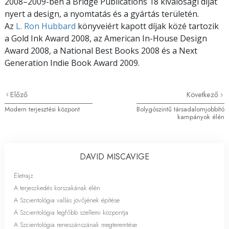
2008–2009-ben a Bridge Publications 18 kiválósági díjat
nyert a design, a nyomtatás és a gyártás területén.
Az
L. Ron Hubbard
könyveiért kapott díjak közé tartozik
a Gold Ink Award 2008, az American In-House Design
Award 2008, a National Best Books 2008 és a Next
Generation Indie Book Award 2009.
Előző
Következő
Modern terjesztési központ
Bolygószintű társadalomjobbító
kampányok élén
DAVID MISCAVIGE
Életrajz
A terjeszkedés korszakának élén
A Szcientológia vallás jövőjének építése
A Szcientológia legfőbb szellemi központja
A Szcientológia reneszánszának megteremtése