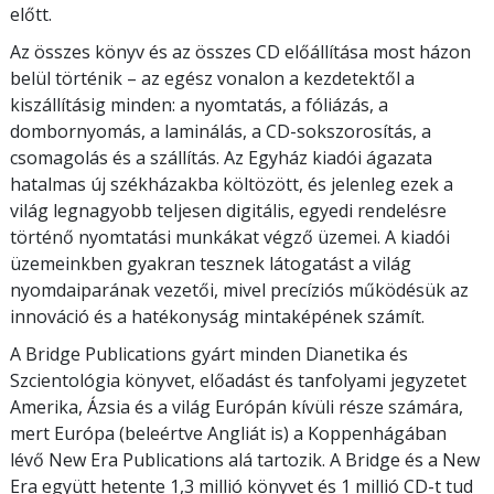
előtt.
Az összes könyv és az összes CD előállítása most házon
belül történik – az egész vonalon a kezdetektől a
kiszállításig minden: a nyomtatás, a fóliázás, a
dombornyomás, a laminálás, a CD-sokszorosítás, a
csomagolás és a szállítás. Az Egyház kiadói ágazata
hatalmas új székházakba költözött, és jelenleg ezek a
világ legnagyobb teljesen digitális, egyedi rendelésre
történő nyomtatási munkákat végző üzemei. A kiadói
üzemeinkben gyakran tesznek látogatást a világ
nyomdaiparának vezetői, mivel precíziós működésük az
innováció és a hatékonyság mintaképének számít.
A Bridge Publications gyárt minden Dianetika és
Szcientológia könyvet, előadást és tanfolyami jegyzetet
Amerika, Ázsia és a világ Európán kívüli része számára,
mert Európa (beleértve Angliát is) a Koppenhágában
lévő New Era Publications alá tartozik. A Bridge és a New
Era együtt hetente 1,3 millió könyvet és 1 millió CD-t tud