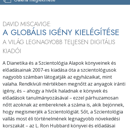
DAVID MISCAVIGE:
A GLOBÁLIS IGÉNY KIELÉGÍTÉSE
A VILÁG LEGNAGYOBB
TELJESEN DIGITÁLIS
KIADÓI
A Dianetika és a Szcientológia Alapok könyveinek és
előadásainak 2007-es kiadása óta a szcientológusok
nagyobb számban látogatják az egyházaikat, mint
valaha. Rendkívüli mértékben megnőtt az anyagok iránti
igény, és – ahogy a hívők haladnak e könyvek és
előadások tanulmányozásával – ezzel párhuzamosan
nőtt azoknak az embereknek a száma is, akik bejönnek,
hogy megismerjék a Szcientológiát. Sőt, a Szcientológia
vallás most éli történelmének legnagyobb növekedési
korszakát – az L. Ron Hubbard könyvei és előadásai