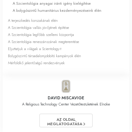
A Szcientológia anyagai iránti igény kielégítése
A bolygószintű humanitárius kezdeményezéseink élén
A terjeszkedés korszakának élén
A Szcientológia vallás jövőjének építése
A Szcientológia legfőbb szellemi központja
A Szcientológia reneszánszának megteremtése
Eljuttatjuk a világak a Scientology-t
Bolygószintű társadalomjobbító kampányok élén
Mérföldkő jelentőségű rendezvények
DAVID MISCAVIGE
A Religious Technology Center Vezetőtestületének Elnöke
AZ OLDAL
MEGLÁTOGATÁSA