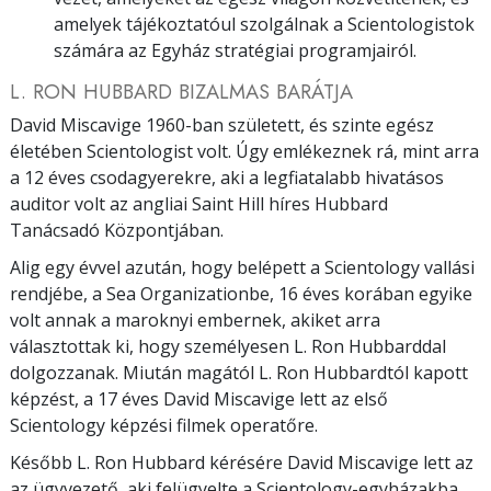
amelyek tájékoztatóul szolgálnak a Scientologistok
számára az Egyház stratégiai programjairól.
L. RON HUBBARD BIZALMAS BARÁTJA
David Miscavige 1960-ban született, és szinte egész
életében Scientologist volt. Úgy emlékeznek rá, mint arra
a 12 éves csodagyerekre, aki a legfiatalabb hivatásos
auditor volt az angliai Saint Hill híres Hubbard
Tanácsadó Központjában.
Alig egy évvel azután, hogy belépett a Scientology vallási
rendjébe, a Sea Organizationbe, 16 éves korában egyike
volt annak a maroknyi embernek, akiket arra
választottak ki, hogy személyesen L. Ron Hubbarddal
dolgozzanak. Miután magától L. Ron Hubbardtól kapott
képzést, a 17 éves David Miscavige lett az első
Scientology képzési filmek operatőre.
Később L. Ron Hubbard kérésére David Miscavige lett az
az ügyvezető, aki felügyelte a Scientology-egyházakba