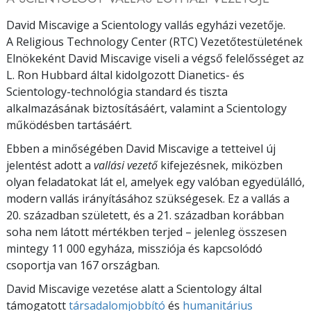
David Miscavige a Scientology vallás egyházi vezetője.
A Religious Technology Center (RTC) Vezetőtestületének
Elnökeként David Miscavige viseli a végső felelősséget az
L. Ron Hubbard által kidolgozott Dianetics- és
Scientology-technológia standard és tiszta
alkalmazásának biztosításáért, valamint a Scientology
működésben tartásáért.
Ebben a minőségében David Miscavige a tetteivel új
jelentést adott a
vallási vezető
kifejezésnek, miközben
olyan feladatokat lát el, amelyek egy valóban egyedülálló,
modern vallás irányításához szükségesek. Ez a vallás a
20. században született, és a 21. században korábban
soha nem látott mértékben terjed – jelenleg összesen
mintegy 11 000 egyháza, missziója és kapcsolódó
csoportja van 167 országban.
David Miscavige vezetése alatt a Scientology által
támogatott
társadalomjobbító
és
humanitárius