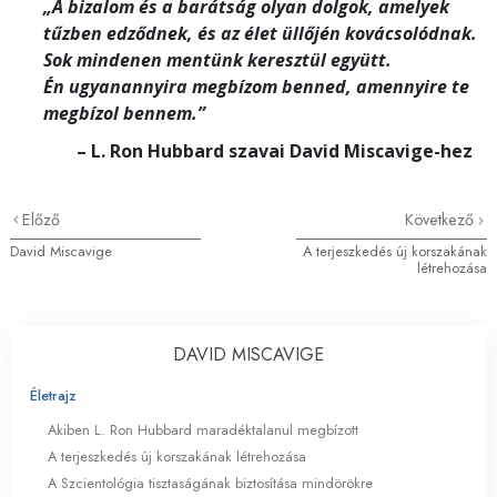
„A bizalom és a barátság olyan dolgok, amelyek
tűzben edződnek, és az élet üllőjén kovácsolódnak.
Sok mindenen mentünk keresztül együtt.
Én ugyanannyira megbízom benned, amennyire te
megbízol bennem.”
– L. Ron Hubbard szavai David Miscavige-hez
Előző
Következő
David Miscavige
A terjeszkedés új korszakának
létrehozása
DAVID MISCAVIGE
Életrajz
Akiben L. Ron Hubbard maradéktalanul megbízott
A terjeszkedés új korszakának létrehozása
A Szcientológia tisztaságának biztosítása mindörökre