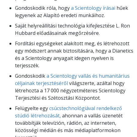
Gondoskodik róla, hogy
a Scientology írásai
hűek
legyenek az Alapító eredeti munkáihoz.
Saját helyreállítási technológia kifejlesztése L. Ron
Hubbard előadásainak megőrzésére.
Fordítási egységeket alakított meg, és létrehozott
egy módszert annak biztosítására, hogy a Dianetics
és a Scientology anyagait idegen nyelven is
terjesszék.
Gondoskodik
a Scientology vallás és humanitárius
céljainak terjesztéséről
világszerte, azáltal hogy
létrehozta a 17 000 négyzetméteres Scientology
Terjesztési és Szétosztási Központot.
Felügyelte egy
csúcstechnológiával rendelkező
stúdió létrehozását,
ahonnan a vallás üzenetét
továbbítják televízión, rádión, az interneten,
közösségi médián és más médiaplatformokon