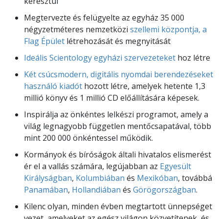
keresztül
Megtervezte és felügyelte az egyház 35 000
négyzetméteres nemzetközi
szellemi központja, a
Flag Épület
létrehozását és megnyitását
Ideális Scientology egyházi szervezeteket
hoz létre
Két csúcsmodern, digitális nyomdai berendezéseket
használó kiadót
hozott létre, amelyek hetente 1,3
millió könyv és 1 millió CD előállítására képesek.
Inspirálja az önkéntes lelkészi programot, amely a
világ legnagyobb független mentőcsapatával, több
mint 200 000 önkéntessel működik.
Kormányok és bíróságok általi hivatalos elismerést
ér el a vallás számára, legújabban az
Egyesült
Királyságban
,
Kolumbiában
és
Mexikóban
, továbbá
Panamában
,
Hollandiában
és
Görögországban
.
Kilenc olyan, minden évben megtartott ünnepséget
vezet, amelyeket az egész világon közvetítenek, és