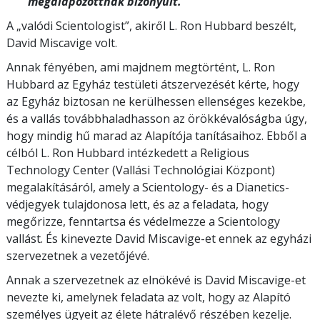
megalapozottnak bizonyult.”
A „valódi Scientologist”, akiről L. Ron Hubbard beszélt,
David Miscavige volt.
Annak fényében, ami majdnem megtörtént, L. Ron
Hubbard az Egyház testületi átszervezését kérte, hogy
az Egyház biztosan ne kerülhessen ellenséges kezekbe,
és a vallás továbbhaladhasson az örökkévalóságba úgy,
hogy mindig hű marad az Alapítója tanításaihoz. Ebből a
célból L. Ron Hubbard intézkedett a Religious
Technology Center (Vallási Technológiai Központ)
megalakításáról, amely a Scientology- és a Dianetics-
védjegyek tulajdonosa lett, és az a feladata, hogy
megőrizze, fenntartsa és védelmezze a Scientology
vallást. És kinevezte David Miscavige-et ennek az egyházi
szervezetnek a vezetőjévé.
Annak a szervezetnek az elnökévé is David Miscavige-et
nevezte ki, amelynek feladata az volt, hogy az Alapító
személyes ügyeit az élete hátralévő részében kezelje.