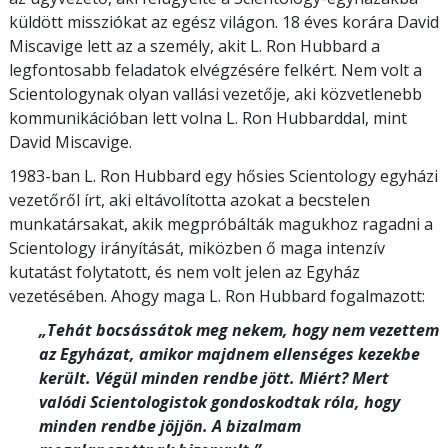
küldött missziókat az egész világon. 18 éves korára David
Miscavige lett az a személy, akit L. Ron Hubbard a
legfontosabb feladatok elvégzésére felkért. Nem volt a
Scientologynak olyan vallási vezetője, aki közvetlenebb
kommunikációban lett volna L. Ron Hubbarddal, mint
David Miscavige.
1983-ban L. Ron Hubbard egy hősies Scientology egyházi
vezetőről írt, aki eltávolította azokat a becstelen
munkatársakat, akik megpróbálták magukhoz ragadni a
Scientology irányítását, miközben ő maga intenzív
kutatást folytatott, és nem volt jelen az Egyház
vezetésében. Ahogy maga L. Ron Hubbard fogalmazott:
„Tehát bocsássátok meg nekem, hogy nem vezettem
az Egyházat, amikor majdnem ellenséges kezekbe
került. Végül minden rendbe jött. Miért? Mert
valódi Scientologistok gondoskodtak róla, hogy
minden rendbe jöjjön. A bizalmam