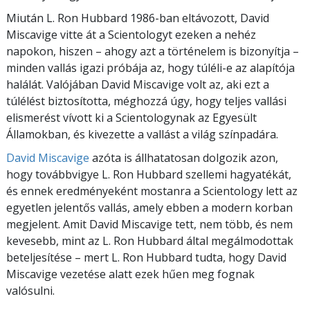
Miután L. Ron Hubbard 1986-ban eltávozott, David
Miscavige vitte át a Scientologyt ezeken a nehéz
napokon, hiszen – ahogy azt a történelem is bizonyítja –
minden vallás igazi próbája az, hogy túléli-e az alapítója
halálát. Valójában David Miscavige volt az, aki ezt a
túlélést biztosította, méghozzá úgy, hogy teljes vallási
elismerést vívott ki a Scientologynak az Egyesült
Államokban, és kivezette a vallást a világ színpadára.
David Miscavige
azóta is állhatatosan dolgozik azon,
hogy továbbvigye L. Ron Hubbard szellemi hagyatékát,
és ennek eredményeként mostanra a Scientology lett az
egyetlen jelentős vallás, amely ebben a modern korban
megjelent. Amit David Miscavige tett, nem több, és nem
kevesebb, mint az L. Ron Hubbard által megálmodottak
beteljesítése – mert L. Ron Hubbard tudta, hogy David
Miscavige vezetése alatt ezek hűen meg fognak
valósulni.