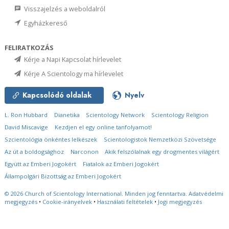
Visszajelzés a weboldalról
Egyházkereső
FELIRATKOZÁS
Kérje a Napi Kapcsolat hírlevelet
Kérje A Scientology ma hírlevelet
Kapcsolódó oldalak
Nyelv
L. Ron Hubbard
Dianetika
Scientology Network
Scientology Religion
David Miscavige
Kezdjen el egy online tanfolyamot!
Szcientológia önkéntes lelkészek
Scientologistok Nemzetközi Szövetsége
Az út a boldogsághoz
Narconon
Akik felszólalnak egy drogmentes világért
Együtt az Emberi Jogokért
Fiatalok az Emberi Jogokért
Állampolgári Bizottság az Emberi Jogokért
© 2026
Church of Scientology International.
Minden jog fenntartva.
Adatvédelmi
megjegyzés
•
Cookie-irányelvek
•
Használati feltételek
•
Jogi megjegyzés