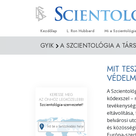
Kezdőlap
L. Ron Hubbard
Mi a Szcientológi
GYIK
A SZCIENTOLÓGIA A TÁ
Hittételek és gyak
A Szcientológia hi
MIT TE
Mit mondanak a s
a Szcientológiáró
VÉDELM
Ismerjen meg egy 
A Szcientoló
KERESSE MEG
kódexszel – 
Látogatás egy eg
AZ ÖNHÖZ LEGKÖZELEBBI
Szcientológia-szervezetet!
tevékenysége
A Szcientológia a
eltávolítása
belvárosi ut
Bevezetés a Diane
és közösségi
Európa-szer
Szeretet és gyűlöl