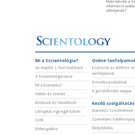
Miért tekintik a 
információ szaba
úttörőjének?
Mi a Szcientológia?
Online tanfolyamo
Az Alapító, L. Ron Hubbard
Eszközök az élethez: o
tanfolyamok
A Szcientológia tanai
A munka problémái
Mi a Dianetika?
A gondolkodás alapjai
Háttér és eredet
Kódexek és hitvallások
Kezdő szolgáltatá
Dianetics Szeminárium
Látogatás egy egyházban
Személyes hatékonysá
GYIK
Életjobbítás
Videogaléria