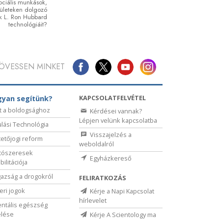
zociális munkások,
rületeken dolgozó
ák L. Ron Hubbard
technológiáit?
ÖVESSEN MINKET
KAPCSOLATFELVÉTEL
yan segítünk?
t a boldogsághoz
Kérdései vannak?
Lépjen velünk kapcsolatba
lási Technológia
Visszajelzés a
etőjogi reform
weboldalról
tószeresek
Egyházkereső
bilitációja
gazság a drogokról
FELIRATKOZÁS
ri jogok
Kérje a Napi Kapcsolat
hírlevelet
ntális egészség
elése
Kérje A Scientology ma