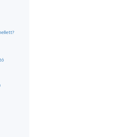
ellett?
tó
n