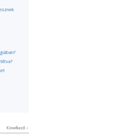
vesznek
ógiában?
tiltva?
ket
Következő