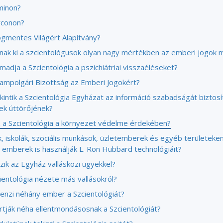
minon?
rconon?
ogmentes Világért Alapítvány?
lnak ki a szcientológusok olyan nagy mértékben az emberi jogok m
madja a Szcientológia a pszichiátriai visszaéléseket?
llampolgári Bizottság az Emberi Jogokért?
kintik a Szcientológia Egyházat az információ szabadságát biztosí
ek úttörőjének?
z a Szcientológia a környezet védelme érdekében?
, iskolák, szociális munkások, üzletemberek és egyéb területeke
 emberek is használják L. Ron Hubbard technológiáit?
zik az Egyház vallásközi ügyekkel?
ientológia nézete más vallásokról?
lenzi néhány ember a Szcientológiát?
artják néha ellentmondásosnak a Szcientológiát?