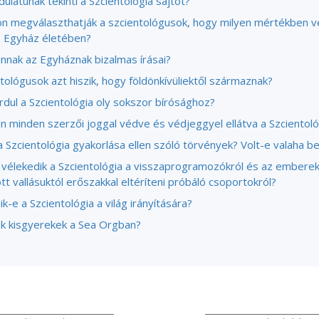
ulatúnak tekinti a Szcientológia sajtót?
n megválaszthatják a szcientológusok, hogy milyen mértékben 
z Egyház életében?
annak az Egyháznak bizalmas írásai?
tológusok azt hiszik, hogy földönkívüliektől származnak?
rdul a Szcientológia oly sokszor bírósághoz?
an minden szerzői joggal védve és védjeggyel ellátva a Szcientol
 Szcientológia gyakorlása ellen szóló törvények? Volt-e valaha be
vélekedik a Szcientológia a visszaprogramozókról és az embere
tt vallásuktól erőszakkal eltéríteni próbáló csoportokról?
k-e a Szcientológia a világ irányítására?
k kisgyerekek a Sea Orgban?