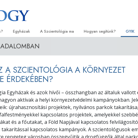
a?
Egyházak
A Szcientológia ma
Hogyan segítünk?
GYIK
RSADALOMBAN
orlatok
Egyházkereső
Megnyitóünnepségek
Az út a boldogsághoz
Kezdők
Háttér
tvallásai és kódexei
Ideális Scientology Egyházak
Scientology rendezvények
Applied Scholastics
Hangos
Látoga
SZ A SZCIENTOLÓGIA A KÖRNYEZET
zcientológusok
Haladó szervezetek
David Miscavige – A Scientology
Criminon
Bevezet
A Szci
l?
egyházi vezetője
E ÉRDEKÉBEN?
Flag Szárazföldi Bázis
Narconon
Bevezet
szcientológust!
gia Egyházak és azok hívői – összhangban az általuk vallott 
Freewinds
Az igazság a drogokról
Kezdő s
nagyon aktívak a helyi környezetvédelmi kampányokban. Je
yházban
ik: újrahasznosítási projektek, nyilvános parkok takarítása, 
Eljuttatjuk a világak a Scientology-t
Együtt az Emberi Jogokért
lapelvei
, falfestményekkel kapcsolatos projektek, amelyekkel szebbé
Állampolgári Bizottság az Emb
cákat és a főutakat, a Föld Napjával kapcsolatos felvilágos
tikába
Jogokért
 takarítással kapcsolatos kampányok. A szcientológusok em
te rengeteg városban összegyűjtik a drogfüggők által par
et –
Szcientológia önkéntes lelkés