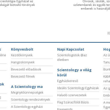
Szcientológia Egyházat az
Orvosok, iskolák, s
dságát biztosító törvények
üzletemberek és egyéb te
emberek is használj
K
k
Könyvesbolt
Napi Kapcsolat
Hog
nline
Kezdőkönyvek
Scientologistok @az
Az ú
életben
Hangoskönyvek
Tanu
Bevezető előadások
Bünt
Scientology a világ
körül
Bevezető filmek
Kábí
Egyházkereső
reha
sok
A Scientology ma
Ideális Scientology Egyházak
Az i
Megnyitóünnepségek
Haladó szervezetek
Embe
g
Scientology rendezvények
Flag Szárazföldi Bázis
A me
A Scientology egyházi
figy
Freewinds