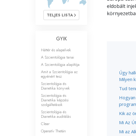
Mi a nagyság?
eldobált inje
környezetbar
TELJES LISTA
GYIK
Háttér és alapelvek
A Szcientológia tanai
A Szcientológia alapítója
Amit a Szcientológia az
Úgy hal
egyénért tesz
Milyen 
Szcientológia és
Dianetika könyvek
Tud tenn
Szcientológia és
Hogyan 
Dianetika képzési
progra
szolgáltatások
Szcientológia és
Kik az ö
Dianetika auditálás
Mi Az Ú
Clear
Operatív Thetán
Mi az A