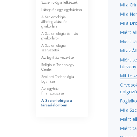
Szcientológia lelkészek
Mi a Cri
Látogatás egy egyházban
Mi a Na
A Szcientológia
állásfoglalása és
Mi a Dr
gyakorlata
Miért ál
A Szcientológia és más
gyakorlatok
Miért tá
A Szcientológia
szervezetek
Mi az Á
Az Egyház vezetése
Miért te
Religious Technology
törvény
Center
Mit tes
Szellemi Technológia
Egyháza
Orvosok
Az egyház
dolgozó
finanszírozása
A Szcientológia a
Foglalko
társadalomban
Mi a Szc
Miért el
Miért t