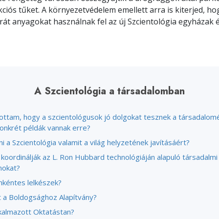
kciós tűket. A környezetvédelem emellett arra is kiterjed, ho
át anyagokat használnak fel az új Szcientológia egyházak é
A Szcientológia a társadalomban
lottam, hogy a szcientológusok jó dolgokat tesznek a társadalomé
konkrét példák vannak erre?
i a Szcientológia valamit a világ helyzetének javításáért?
koordinálják az L. Ron Hubbard technológiáján alapuló társadalmi
mokat?
nkéntes lelkészek?
t a Boldogsághoz Alapítvány?
lkalmazott Oktatástan?