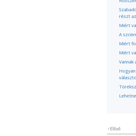
Rosszind
Szabado
részt a
Miért v
A szcien
Miért fo
Miért v
Vannak a
Hogyan 
választo
Törekszi
Lehetne
Előző