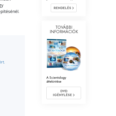
gy
RENDELÉS
Megoldások a drogokra
pítésénél.
Gyerekek
TOVÁBBI
Eszközök a munkahelyen
INFORMÁCIÓK
Az etika és az állapotok
Az elnyomás oka
Kivizsgálások
rt.
A szervezés alapjai
A Scientology
áttekintése
A public relations alapjai
DVD
Célok és célkitűzések
IGÉNYLÉSE
A tanulás technológiája
Kommunikáció