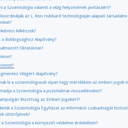
i a Szcientológia valamit a világ helyzetének javításáért?
koordinálják az L. Ron Hubbard technológiáján alapuló társadalmi
mokat?
nkéntes lelkészek?
t a Boldogsághoz Alapítvány?
lkalmazott Oktatástan?
minon?
rconon?
ogmentes Világért Alapítvány?
lnak ki a szcientológusok olyan nagy mértékben az emberi jogok m
madja a Szcientológia a pszichiátriai visszaéléseket?
llampolgári Bizottság az Emberi Jogokért?
kintik a Szcientológia Egyházat az információ szabadságát biztosí
ek úttörőjének?
z a Szcientológia a környezet védelme érdekében?