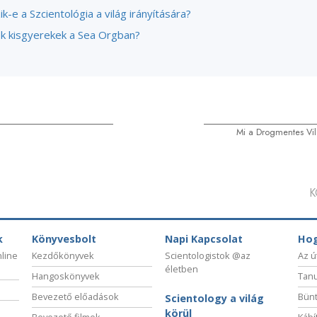
k-e a Szcientológia a világ irányítására?
k kisgyerekek a Sea Orgban?
Mi a Drogmentes Vil
K
k
Könyvesbolt
Napi Kapcsolat
Hog
nline
Kezdőkönyvek
Scientologistok @az
Az ú
életben
Hangoskönyvek
Tanu
Bevezető előadások
Bünt
Scientology a világ
körül