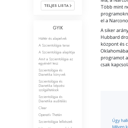
Ma, a Narcon
Mi a nagyság?
TELJES LISTA
Több mint n
programoknak
el a Narcono
GYIK
A siker arán
Hubbard dro
Háttér és alapelvek
központ és c
A Szcientológia tanai
Oklahomában,
A Szcientológia alapítója
programot a
Amit a Szcientológia az
egyénért tesz
csak kapcsol
Szcientológia és
Dianetika könyvek
Szcientológia és
Dianetika képzési
szolgáltatások
Szcientológia és
Dianetika auditálás
Clear
Operatív Thetán
Úgy hal
Szcientológia lelkészek
Milyen 