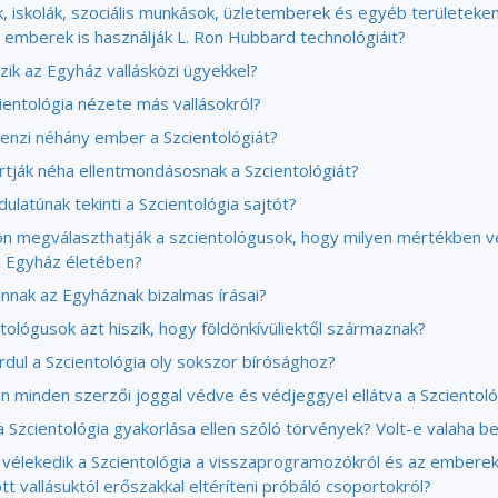
, iskolák, szociális munkások, üzletemberek és egyéb területeke
 emberek is használják L. Ron Hubbard technológiáit?
zik az Egyház vallásközi ügyekkel?
ientológia nézete más vallásokról?
lenzi néhány ember a Szcientológiát?
artják néha ellentmondásosnak a Szcientológiát?
ulatúnak tekinti a Szcientológia sajtót?
n megválaszthatják a szcientológusok, hogy milyen mértékben 
z Egyház életében?
annak az Egyháznak bizalmas írásai?
tológusok azt hiszik, hogy földönkívüliektől származnak?
rdul a Szcientológia oly sokszor bírósághoz?
an minden szerzői joggal védve és védjeggyel ellátva a Szcientol
 Szcientológia gyakorlása ellen szóló törvények? Volt-e valaha be
vélekedik a Szcientológia a visszaprogramozókról és az embere
tt vallásuktól erőszakkal eltéríteni próbáló csoportokról?