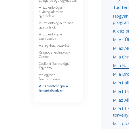
Látogatás egy egyházban
Tud tenn
A Szcientológia
állásfoglalása és
Hogyan 
gyakorlata
progra
A Szcientológia és más
gyakorlatok
Kik az ö
A Szcientológia
szervezetek
Mi Az Ú
Az Egyház vezetése
Mi az A
Religious Technology
Center
Mi a Cri
Szellemi Technológia
Mi a Na
Egyháza
Mi a Dr
Az egyház
finanszírozása
Miért ál
A Szcientológia a
társadalomban
Miért tá
Mi az Á
Miért te
törvény
Mit tes