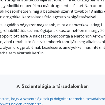
on drogrehabilitációs eljárást több mint 40 országban alka
egyedmillió ember él ma már drogmentes életet Narconon
 köszönhetően, míg a becslések szerint további 18 millió
n drogokkal kapcsolatos felvilágosító szolgáltatásaival.
ya legalább négyszer magasabb, mint a nemzetközi átlag; L.
grehabilitációs technológiájának köszönhetően mintegy 2
soport jött létre. A hálózat csomópontja a Narconon Arrow
 ahol rehabilitációs szakemberek tanulják meg alkalmazni
z olyan drogproblémák kezelésére, amelyekkel más intéz
atba sem akarnak kerülni.
A Szcientológia a társadalomban
lottam, hogy a szcientológusok jó dolgokat tesznek a társadalomé
konkrét példák vannak erre?