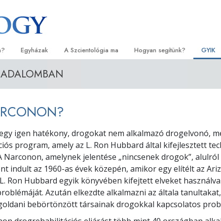
a?
Egyházak
A Szcientológia ma
Hogyan segítünk?
GYIK
RSADALOMBAN
orlatok
Egyházkereső
Megnyitóünnepségek
Az út a boldogsághoz
Kezdők
Háttér
tvallásai és kódexei
Ideális Scientology Egyházak
Scientology rendezvények
Applied Scholastics
Hangos
Látoga
NARCONON?
zcientológusok
Haladó szervezetek
David Miscavige – A Scientology
Criminon
Bevezet
A Szci
l?
egyházi vezetője
egy igen hatékony, drogokat nem alkalmazó drogelvonó, m
Flag Szárazföldi Bázis
Narconon
Bevezet
szcientológust!
ációs program, amely az L. Ron Hubbard által kifejlesztett te
Freewinds
Az igazság a drogokról
Kezdő s
A Narconon, amelynek jelentése „nincsenek drogok”, alulró
yházban
 indult az 1960-as évek közepén, amikor egy elítélt az Ari
Eljuttatjuk a világak a Scientology-t
Együtt az Emberi Jogokért
lapelvei
. Ron Hubbard egyik könyvében kifejtett elveket használva
problémáját. Azután elkezdte alkalmazni az általa tanultakat
Állampolgári Bizottság az Emb
tikába
Jogokért
oldani bebörtönzött társainak drogokkal kapcsolatos prob
et –
Szcientológia önkéntes lelkés