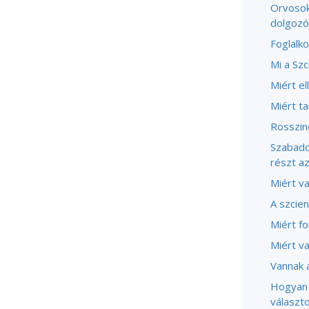
Orvosok
dolgozó
Foglalko
Mi a Szc
Miért el
Miért t
Rosszind
Szabado
részt a
Miért v
A szcien
Miért fo
Miért v
Vannak a
Hogyan 
választo