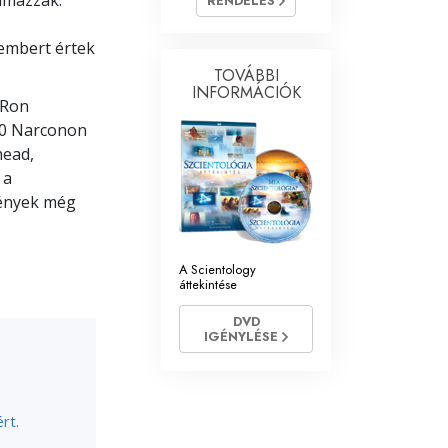
lmazzák.
RENDELÉS
Megoldások a drogokra
 embert értek
TOVÁBBI
Gyerekek
INFORMÁCIÓK
 Ron
Eszközök a munkahelyen
00 Narconon
head,
Az etika és az állapotok
 a
Az elnyomás oka
mények még
Kivizsgálások
A Scientology
A szervezés alapjai
áttekintése
A public relations alapjai
DVD
IGÉNYLÉSE
Célok és célkitűzések
A tanulás technológiája
rt.
Kommunikáció