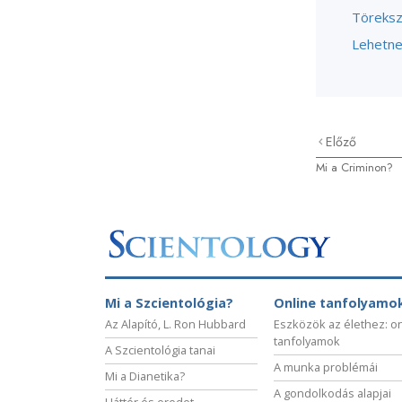
Törekszi
Lehetne
Előző
Mi a Criminon?
Mi a Szcientológia?
Online tanfolyamo
Az Alapító, L. Ron Hubbard
Eszközök az élethez: o
tanfolyamok
A Szcientológia tanai
A munka problémái
Mi a Dianetika?
A gondolkodás alapjai