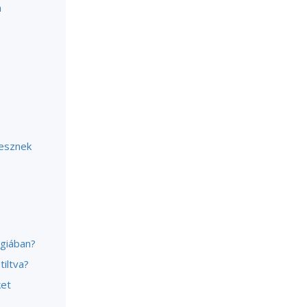
n
vesznek
ógiában?
tiltva?
ket