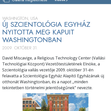
WASHINGTONI
ALAPÍTÓ
EGYHÁZ
WASHINGTON, USA
BEMUTATÓ
ÚJ SZCIENTOLÓGIA EGYHÁZ
NYITOTTA MEG KAPUIT
MEGNYITÓ
WASHINGTONBAN
2009. OKTÓBER 31.
David Miscavige, a Religious Technology Center (Vallási
Technológiai Központ) Vezetőtestületének Elnöke, a
Szcientológia vallás vezetője 2009. október 31-én
felavatta a Szcientológia Egyház Alapító Egyházának új
otthonát Washingtonban, és a napot „minden
tekintetben történelmi jelentőségűnek” nevezte.