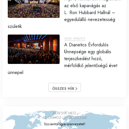
az első kapavágás az
L. Ron Hubbard Hallnál –
egyedülálló nevezetesség
születik
2026. MÁJUS 9.
A Dianetics Évfordulós
Ünnepsége egy globális
terjeszkedést hozó,
mérföldkő jelentőségű évet
ünnepel
ÖSSZES HÍR
KERESSE MEG
AZ ÖNHÖZ LEGKÖZELEBBI
Szcientológia-szervezetet!