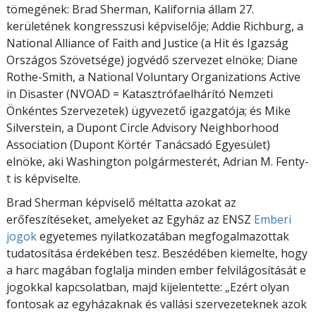
tömegének: Brad Sherman, Kalifornia állam 27.
kerületének kongresszusi képviselője; Addie Richburg, a
National Alliance of Faith and Justice (a Hit és Igazság
Országos Szövetsége) jogvédő szervezet elnöke; Diane
Rothe-Smith, a National Voluntary Organizations Active
in Disaster (NVOAD = Katasztrófaelhárító Nemzeti
Önkéntes Szervezetek) ügyvezető igazgatója; és Mike
Silverstein, a Dupont Circle Advisory Neighborhood
Association (Dupont Körtér Tanácsadó Egyesület)
elnöke, aki Washington polgármesterét, Adrian M. Fenty-
t is képviselte.
Brad Sherman képviselő méltatta azokat az
erőfeszítéseket, amelyeket az Egyház az ENSZ
Emberi
jogok
egyetemes nyilatkozatában megfogalmazottak
tudatosítása érdekében tesz. Beszédében kiemelte, hogy
a harc magában foglalja minden ember felvilágosítását e
jogokkal kapcsolatban, majd kijelentette: „Ezért olyan
fontosak az egyházaknak és vallási szervezeteknek azok