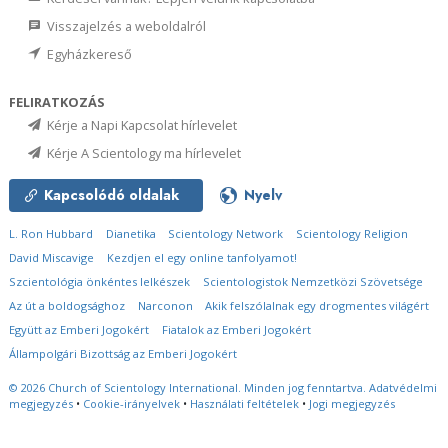
Visszajelzés a weboldalról
Egyházkereső
FELIRATKOZÁS
Kérje a Napi Kapcsolat hírlevelet
Kérje A Scientology ma hírlevelet
Kapcsolódó oldalak
Nyelv
L. Ron Hubbard
Dianetika
Scientology Network
Scientology Religion
David Miscavige
Kezdjen el egy online tanfolyamot!
Szcientológia önkéntes lelkészek
Scientologistok Nemzetközi Szövetsége
Az út a boldogsághoz
Narconon
Akik felszólalnak egy drogmentes világért
Együtt az Emberi Jogokért
Fiatalok az Emberi Jogokért
Állampolgári Bizottság az Emberi Jogokért
© 2026
Church of Scientology International.
Minden jog fenntartva.
Adatvédelmi
megjegyzés
•
Cookie-irányelvek
•
Használati feltételek
•
Jogi megjegyzés