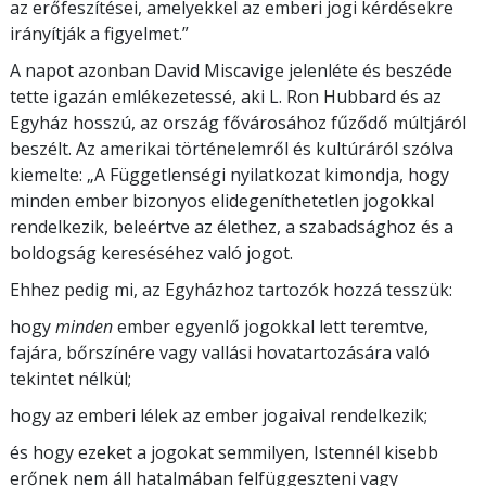
az erőfeszítései, amelyekkel az emberi jogi kérdésekre
irányítják a figyelmet.”
A napot azonban David Miscavige jelenléte és beszéde
tette igazán emlékezetessé, aki L. Ron Hubbard és az
Egyház hosszú, az ország fővárosához fűződő múltjáról
beszélt. Az amerikai történelemről és kultúráról szólva
kiemelte: „A Függetlenségi nyilatkozat kimondja, hogy
minden ember bizonyos elidegeníthetetlen jogokkal
rendelkezik, beleértve az élethez, a szabadsághoz és a
boldogság kereséséhez való jogot.
Ehhez pedig mi, az Egyházhoz tartozók hozzá tesszük:
hogy
minden
ember egyenlő jogokkal lett teremtve,
fajára, bőrszínére vagy vallási hovatartozására való
tekintet nélkül;
hogy az emberi lélek az ember jogaival rendelkezik;
és hogy ezeket a jogokat semmilyen, Istennél kisebb
erőnek nem áll hatalmában felfüggeszteni vagy