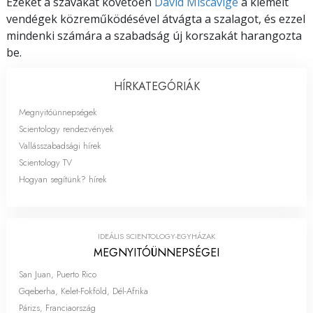
Ezeket a szavakat követően
David Miscavige
a kiemelt
vendégek közreműködésével átvágta a szalagot, és ezzel
mindenki számára a szabadság új korszakát harangozta
be.
HÍRKATEGÓRIÁK
Megnyitóünnepségek
Scientology rendezvények
Vallásszabadsági hírek
Scientology TV
Hogyan segítünk? hírek
IDEÁLIS SCIENTOLOGY-EGYHÁZAK
MEGNYITÓ­ÜNNEPSÉGEI
San Juan, Puerto Rico
Gqeberha, Kelet-Fokföld, Dél-Afrika
Párizs, Franciaország