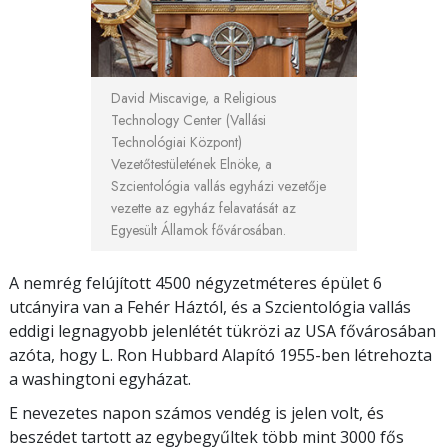
David Miscavige, a Religious
Technology Center (Vallási
Technológiai Központ)
Vezetőtestületének Elnöke, a
Szcientológia vallás egyházi vezetője
vezette az egyház felavatását az
Egyesült Államok fővárosában.
A nemrég felújított 4500 négyzetméteres épület 6
utcányira van a Fehér Háztól, és a Szcientológia vallás
eddigi legnagyobb jelenlétét tükrözi az USA fővárosában
azóta, hogy L. Ron Hubbard Alapító 1955-ben létrehozta
a washingtoni egyházat.
E nevezetes napon számos vendég is jelen volt, és
beszédet tartott az egybegyűltek több mint 3000 fős