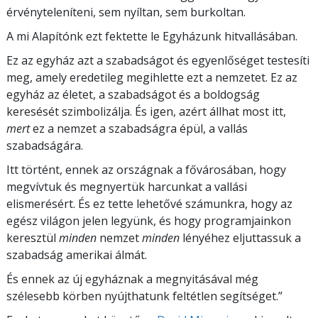
érvényteleníteni, sem nyíltan, sem burkoltan.
A mi Alapítónk ezt fektette le Egyházunk hitvallásában.
Ez az egyház azt a szabadságot és egyenlőséget testesíti
meg, amely eredetileg megihlette ezt a nemzetet. Ez az
egyház az életet, a szabadságot és a boldogság
keresését szimbolizálja. És igen, azért állhat most itt,
mert
ez a nemzet a szabadságra épül, a vallás
szabadságára.
Itt történt, ennek az országnak a fővárosában, hogy
megvívtuk és megnyertük harcunkat a vallási
elismerésért. És ez tette lehetővé számunkra, hogy az
egész világon jelen legyünk, és hogy programjainkon
keresztül
minden
nemzet
minden
lényéhez eljuttassuk a
szabadság amerikai álmát.
És ennek az új egyháznak a megnyitásával még
szélesebb körben nyújthatunk feltétlen segítséget.”