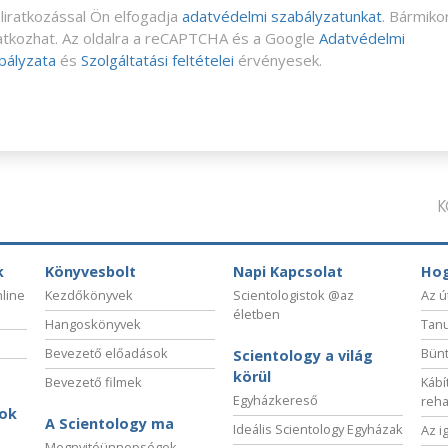
eliratkozással Ön elfogadja
adatvédelmi szabályzatunkat
. Bármiko
ratkozhat. Az oldalra a reCAPTCHA és a Google
Adatvédelmi
bályzata
és
Szolgáltatási feltételei
érvényesek.
K
k
Könyvesbolt
Napi Kapcsolat
Hog
nline
Kezdőkönyvek
Scientologistok @az
Az ú
életben
Hangoskönyvek
Tanu
Bevezető előadások
Bünt
Scientology a világ
körül
Bevezető filmek
Kábí
Egyházkereső
reha
sok
A Scientology ma
Ideális Scientology Egyházak
Az i
Megnyitóünnepségek