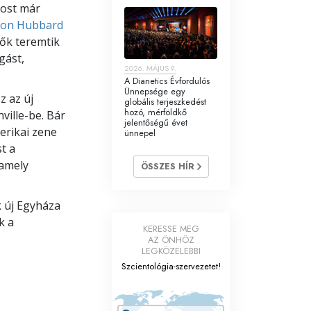
most már
Ron Hubbard
 ők teremtik
gást,
2026. MÁJUS 9.
A Dianetics Évfordulós
Ünnepsége egy
z az új
globális terjeszkedést
hozó, mérföldkő
ville-be. Bár
jelentőségű évet
erikai zene
ünnepel
st a
 amely
ÖSSZES HÍR
k új Egyháza
k a
KERESSE MEG
AZ ÖNHÖZ
LEGKÖZELEBBI
Szcientológia-szervezetet!