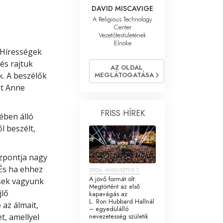
K
DAVID MISCAVIGE
A Religious Technology
Center
Vezetőtestületének
Elnöke
s Hírességek
és rajtuk
AZ OLDAL
MEGLÁTOGATÁSA
k. A beszélők
nt Anne
FRISS HÍREK
ében álló
l beszélt,
özpontja nagy
 És ha ehhez
2026. AUGUSZTUS 1.
A jövő formát ölt:
sek vagyunk
Megtörtént az első
jlő
kapavágás az
L. Ron Hubbard Hallnál
 az álmait,
– egyedülálló
nevezetesség születik
t, amellyel