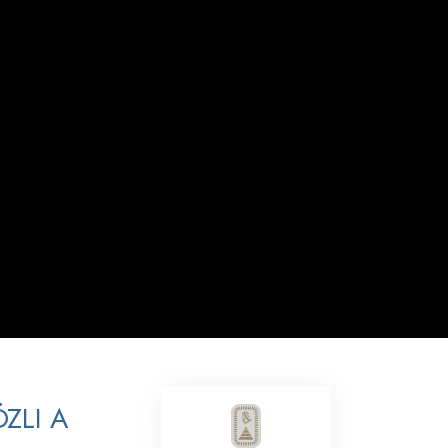
Megoldások a drogokra
Gyerekek
Eszközök a munkahelyen
Az etika és az állapotok
Az elnyomás oka
Kivizsgálások
A szervezés alapjai
A public relations alapjai
Célok és célkitűzések
A tanulás technológiája
ZLI A
Kommunikáció