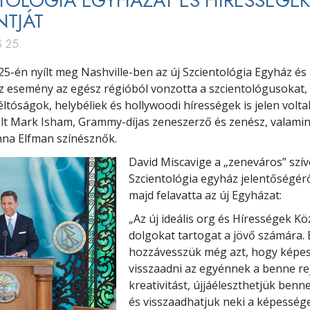
TOLÓGIA EGYHÁZAT ÉS HÍRESSÉGE
TJÁT
S 25.
s 25-én nyílt meg Nashville-ben az új Szcientológia Egyház é
z esemény az egész régióból vonzotta a szcientológusokat, 
éltóságok, helybéliek és hollywoodi hírességek is jelen volta
olt Mark Isham, Grammy-díjas zeneszerző és zenész, valami
nna Elfman színésznők.
David Miscavige a „zeneváros” szív
Szcientológia egyház jelentőségérő
majd felavatta az új Egyházat:
„Az új ideális org és Hírességek K
dolgokat tartogat a jövő számára.
hozzávesszük még azt, hogy képe
visszaadni az egyénnek a benne re
kreativitást, újjáéleszthetjük benne
és visszaadhatjuk neki a képessége