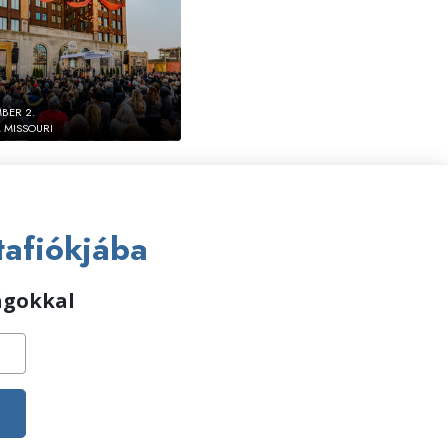
BER 2.
, MISSOURI
tafiókjába
ságokkal