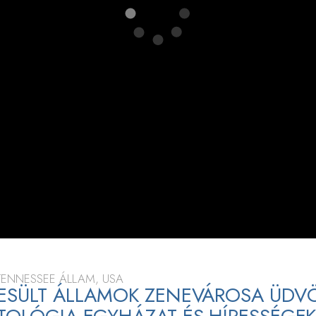
 TENNESSEE ÁLLAM, USA
ESÜLT ÁLLAMOK ZENEVÁROSA ÜDVÖ