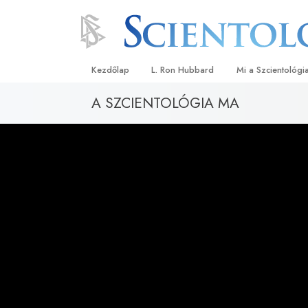
Kezdőlap
L. Ron Hubbard
Mi a Szcientológi
A SZCIENTOLÓGIA MA
Hittételek és gyak
A Szcientológia hi
Mit mondanak a s
a Szcientológiáró
Ismerjen meg egy 
Látogatás egy eg
A Szcientológia a
Bevezetés a Diane
Szeretet és gyűlöl