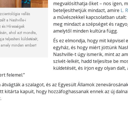
megvalósíthatja őket – nos igen, 
beteljesíthetjük mindazt, amire
L. 
zcientológia vallás
a művészekkel kapcsolatban utalt:
élt a Nashville-i
meg mindazt a szépséget és ragyo
z és Hírességek
amelytől minden kultúra függ.
ásán, ahol azt mondta,
a teljesíteni küldetését,
És ez elmondja, hogy mit képvisel e
t, amely minden embert
egyház, és hogy miért jöttünk Nash
Nashville-t úgy ismerik, mint az am
szívét-lelkét, hadd teljesítse be mo
küldetését, és írjon egy olyan dalt,
t felemel.”
 átvágták a szalagot, és az Egyesült Államok zenevárosána
tt kitárta kapuit, hogy hozzáfoghassanak ennek az új dalna
.