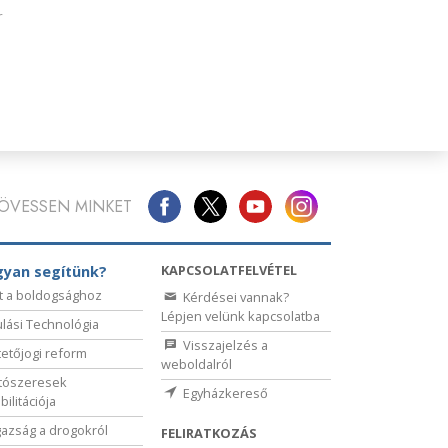
r
ÖVESSEN MINKET
KAPCSOLATFELVÉTEL
yan segítünk?
t a boldogsághoz
Kérdései vannak?
Lépjen velünk kapcsolatba
lási Technológia
Visszajelzés a
etőjogi reform
weboldalról
tószeresek
Egyházkereső
bilitációja
gazság a drogokról
FELIRATKOZÁS