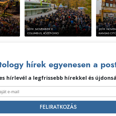
2019. NOVEMBER 9.
2019. NOVEM
COLUMBUS, KÖZÉP-OHIO
KANSAS CITY
ology hírek egyenesen a pos
s hírlevél a legfrissebb hírekkel és újdon
FELIRATKOZÁS