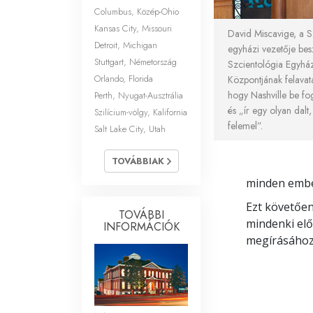
Columbus, Közép-Ohio
Kansas City, Missouri
David Miscavige, a S
Detroit, Michigan
egyházi vezetője besz
Stuttgart, Németország
Szcientológia Egyhá
Orlando, Florida
Központjának felavat
hogy Nashville be fogj
Perth, Nyugat-Ausztrália
és „ír egy olyan dal
Szilícium-völgy, Kalifornia
felemel”.
Salt Lake City, Utah
TOVÁBBIAK
minden ember
Ezt követően
TOVÁBBI
mindenki elő
INFORMÁCIÓK
megírásához