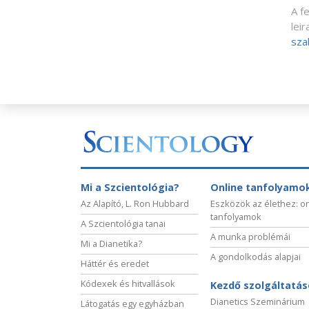
A f
lei
sza
Mi a Szcientológia?
Online tanfolyamo
Az Alapító, L. Ron Hubbard
Eszközök az élethez: o
tanfolyamok
A Szcientológia tanai
A munka problémái
Mi a Dianetika?
A gondolkodás alapjai
Háttér és eredet
Kódexek és hitvallások
Kezdő szolgáltatá
Dianetics Szeminárium
Látogatás egy egyházban