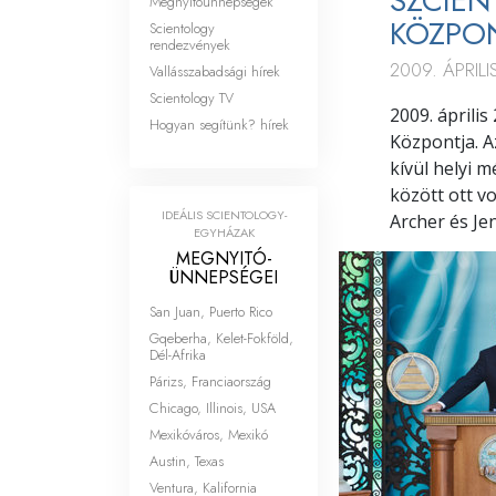
SZCIEN
Megnyitóünnepségek
MEGNYITÓ
KÖZPON
Scientology
rendezvények
2009. ÁPRILI
Vallásszabadsági hírek
Scientology TV
2009. áprili
Hogyan segítünk? hírek
Központja. A
kívül helyi m
között ott v
IDEÁLIS SCIENTOLOGY-
Archer és Je
EGYHÁZAK
MEGNYITÓ­
ÜNNEPSÉGEI
San Juan, Puerto Rico
Gqeberha, Kelet-Fokföld,
Dél-Afrika
Párizs, Franciaország
Chicago, Illinois, USA
Mexikóváros, Mexikó
Austin, Texas
Ventura, Kalifornia