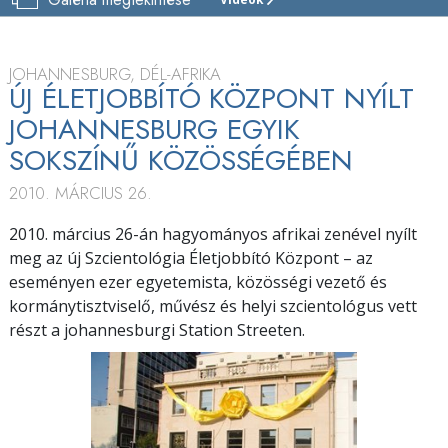
JOHANNESBURG
SCIENTOLOGY
LIFE
IMPROVEMENT
JOHANNESBURG, DÉL-AFRIKA
CENTRE
ÚJ ÉLETJOBBÍTÓ KÖZPONT NYÍLT
JOHANNESBURG EGYIK
BEMUTATÓ
SOKSZÍNŰ KÖZÖSSÉGÉBEN
MEGNYITÓ
2010. MÁRCIUS 26.
2010. március 26-án hagyományos afrikai zenével nyílt
meg az új Szcientológia Életjobbító Központ – az
eseményen ezer egyetemista, közösségi vezető és
kormánytisztviselő, művész és helyi szcientológus vett
részt a johannesburgi Station Streeten.