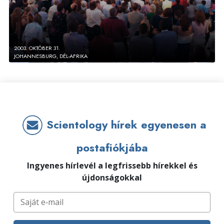
2003. OKTÓBER 31.
JOHANNESBURG, DÉL-AFRIKA
Scientology hírek egyenesen a
postafiókjába
Ingyenes hírlevél a legfrissebb hírekkel és
újdonságokkal