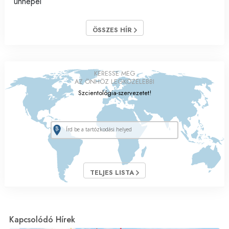
ünnepel
ÖSSZES HÍR
KERESSE MEG
AZ ÖNHÖZ LEGKÖZELEBBI
Szcientológia-szervezetet!
TELJES LISTA
Kapcsolódó Hírek