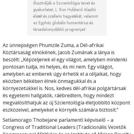
illusztrálják a Szcientológia tanait és
gyakorlatait, L. Ron Hubbard Alapító
életét és szellemi hagyatékát, valamint
az Egyház globális humanitárius és
társadalomjobbító programjait.
Az ünnepségen Phumzile Zuma, a Dél-afrikai
Köztársaság elnökének, Jacob Zumának a lánya is
beszélt: „Képzeljenek el egy világot, amelyben mindenki
pontosan tudja, mi helyes, és mi nem. Egy világot,
amelyben az emberek úgy érhetik el a céljaikat, hogy
eközben békében élnek önmagukkal és a
környezetükkel is. Nos, kedves dél-afrikai polgártársak
és egyetemi hallgatók, ráébredtem, hogy mindezt
megvalósíthatjuk az új Szcientológia életjobbító központ
eszközeivel, amelyeket e környék számára biztosít.”
Setlamorago Thobejane parlamenti
képviselő –
a
Congress of Traditional Leaders (Tradicionális Vezetők