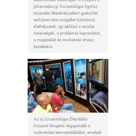
Johannesburgi Szcientológia Egyház
terjesztési létesítményeként gyakorlati
tanfolyamokat szolgáltat különböző
élethelyzetek, így például a tanulási
nehézségek, a problémás kapcsolatok,
a magánéleti és munkahelyi stressz
kezelésére.
Az új Szcientológia Életjobbító
Központ látogatói végignézték a
multimédiás bemutatótáblákat, amelyek