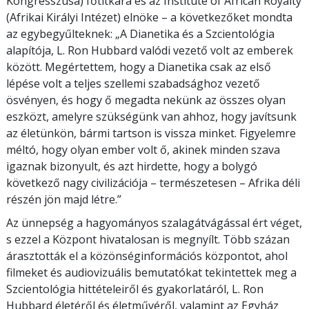
Kongresszusa) főtitkára és az Institute of African Royalty
(Afrikai Királyi Intézet) elnöke – a következőket mondta
az egybegyűlteknek: „A Dianetika és a Szcientológia
alapítója, L. Ron Hubbard valódi vezető volt az emberek
között. Megértettem, hogy a Dianetika csak az első
lépése volt a teljes szellemi szabadsághoz vezető
ösvényen, és hogy ő megadta nekünk az összes olyan
eszközt, amelyre szükségünk van ahhoz, hogy javítsunk
az életünkön, bármi tartson is vissza minket. Figyelemre
méltó, hogy olyan ember volt ő, akinek minden szava
igaznak bizonyult, és azt hirdette, hogy a bolygó
következő nagy civilizációja – természetesen – Afrika déli
részén jön majd létre.”
Az ünnepség a hagyományos szalagátvágással ért véget,
s ezzel a Központ hivatalosan is megnyílt. Több százan
árasztották el a közönséginformációs központot, ahol
filmeket és audiovizuális bemutatókat tekintettek meg a
Szcientológia hittételeiről és gyakorlatáról, L. Ron
Hubbard életéről és életművéről, valamint az Egyház