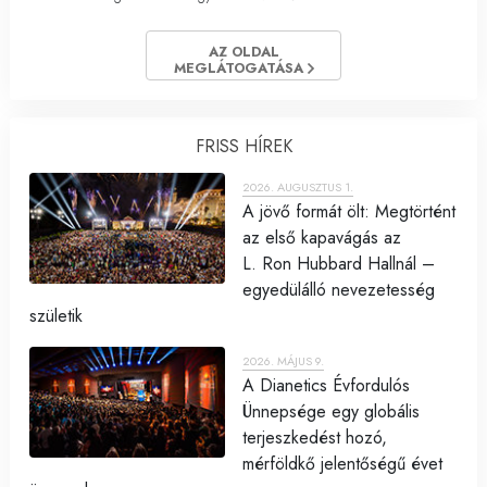
AZ OLDAL
MEGLÁTOGATÁSA
FRISS HÍREK
2026. AUGUSZTUS 1.
A jövő formát ölt: Megtörtént
az első kapavágás az
L. Ron Hubbard Hallnál –
egyedülálló nevezetesség
születik
2026. MÁJUS 9.
A Dianetics Évfordulós
Ünnepsége egy globális
terjeszkedést hozó,
mérföldkő jelentőségű évet