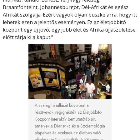
Braamfonteint, Johannesburgot, Dél-Afrikát és egész
Afrikát szolgálja. Ezért vagyok olyan büszke arra, hogy itt
lehetek ezen a jelentős eseményen. Ez az életjobbító
központ egy új jövő, egy jobb élet és Afrika újjászületése
előtt tárja ki a kaput.”
A szalag lehullását követően a
résztvevők végignézték az Életjobbító
Központ interaktív bemutatótábláit,
amelyek a Dianetika és a Szcientológia
alapelveit és ezeknek az életben való
alkalmazását illusztrálják. A Központ a