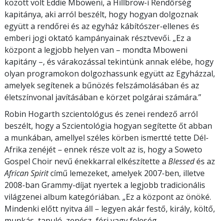
között volt Eddie Mboweni, a Hillbrow-i Rendőrség
kapitánya, aki arról beszélt, hogy hogyan dolgoznak
együtt a rendőrei és az egyház kábítószer-ellenes és
emberi jogi oktató kampányainak résztvevői. „Ez a
központ a legjobb helyen van – mondta Mboweni
kapitány –, és várakozással tekintünk annak elébe, hogy
olyan programokon dolgozhassunk együtt az Egyházzal,
amelyek segítenek a bűnözés felszámolásában és az
életszínvonal javításában e körzet polgárai számára.”
Robin Hogarth szcientológus és zenei rendező arról
beszélt, hogy a Szcientológia hogyan segítette őt abban
a munkában, amellyel széles körben ismertté tette Dél-
Afrika zenéjét – ennek része volt az is, hogy a Soweto
Gospel Choir nevű énekkarral elkészítette a
Blessed
és az
African Spirit
című lemezeket, amelyek 2007-ben, illetve
2008-ban Grammy-díjat nyertek a legjobb tradicionális
világzenei album kategóriában. „Ez a központ az önöké.
Mindenki előtt nyitva áll – legyen akár festő, király, költő,
munkás, tanuló, zenész, férj vagy feleség.