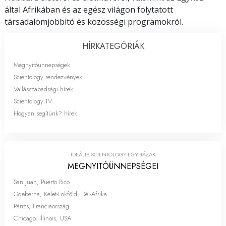
által Afrikában és az egész világon folytatott
társadalomjobbító és közösségi programokról.
HÍRKATEGÓRIÁK
Megnyitóünnepségek
Scientology rendezvények
Vallásszabadsági hírek
Scientology TV
Hogyan segítünk? hírek
IDEÁLIS SCIENTOLOGY-EGYHÁZAK
MEGNYITÓ­ÜNNEPSÉGEI
San Juan, Puerto Rico
Gqeberha, Kelet-Fokföld, Dél-Afrika
Párizs, Franciaország
Chicago, Illinois, USA