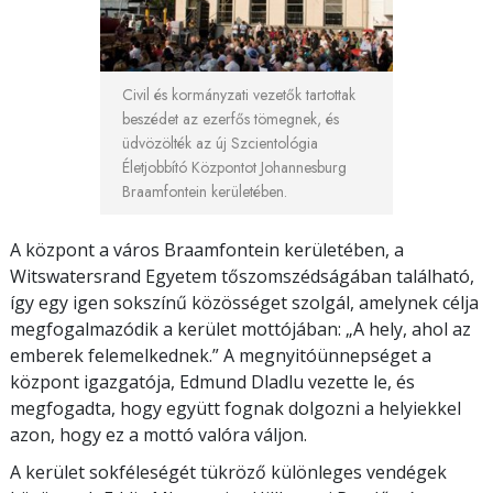
Civil és kormányzati vezetők tartottak
beszédet az ezerfős tömegnek, és
üdvözölték az új Szcientológia
Életjobbító Központot Johannesburg
Braamfontein kerületében.
A központ a város Braamfontein kerületében, a
Witswatersrand Egyetem tőszomszédságában található,
így egy igen sokszínű közösséget szolgál, amelynek célja
megfogalmazódik a kerület mottójában: „A hely, ahol az
emberek felemelkednek.” A megnyitóünnepséget a
központ igazgatója, Edmund Dladlu vezette le, és
megfogadta, hogy együtt fognak dolgozni a helyiekkel
azon, hogy ez a mottó valóra váljon.
A kerület sokféleségét tükröző különleges vendégek